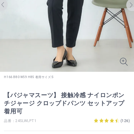
H166 B80 W59 H85 着用サイズ:S
【パジャマスーツ】 接触冷感 ナイロンポン
チジャージ クロップドパンツ セットアップ
着用可
品番：24SLWLPT1
(
126
)