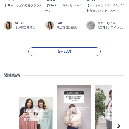
2024.04.16
2024.04.13
2024.04.01
【NEW】心が踊る春ブラウス
【50%OFF】噂のパジャマス
【ママさんにオススメ！】20
ーツ
24年春のパジャマスーツ！！
SAIGO
SAIGO
檜垣 あゆみ
池袋東口駅前店
池袋東口駅前店
AOKIオンラインショップ
もっと見る
関連動画