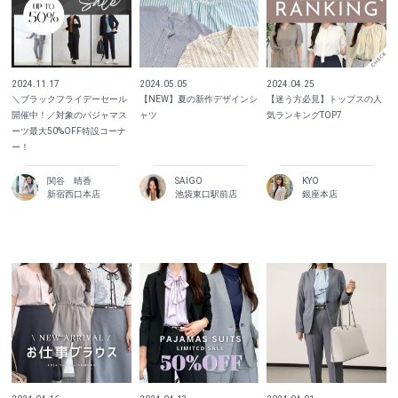
2024.11.17
2024.05.05
2024.04.25
＼ブラックフライデーセール
【NEW】夏の新作デザインシ
【迷う方必見】トップスの人
開催中！／対象のパジャマス
ャツ
気ランキングTOP7
ーツ最大50%OFF特設コーナ
ー！
関谷 晴香
SAIGO
KYO
新宿西口本店
池袋東口駅前店
銀座本店