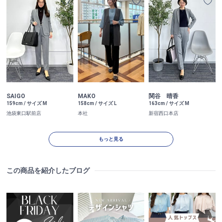
SAIGO
MAKO
関谷 晴香
159cm / サイズ M
158cm / サイズ L
163cm / サイズ M
池袋東口駅前店
本社
新宿西口本店
もっと見る
この商品を紹介したブログ