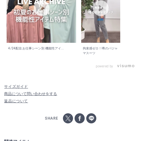
4/24配信 お仕事シーン別 機能性アイ...
拘束感ゼロ！噂のパジャ
マスーツ
powered by
サイズガイド
商品について問い合わせをする
返品について
SHARE