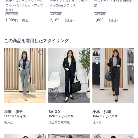
感 ナイロンポンチジャージ
デザイン】ストライプボウ
ーストライプ 七分袖 形態安
ワイドパンツ セットアップ
タイ2wayブラウス
定
着用可
1,089
2,189
1,089
円 （税込）
円 （税込）
円 （税込）
この商品を着用したスタイリング
加藤 朋子
SAIGO
小林 沙織
161cm / サイズ S
159cm / サイズ M
156cm / サイズ S
坂戸店
池袋東口駅前店
那珂店