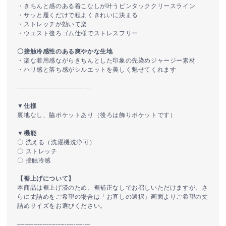
・きちんと感のある着こなしが叶うピンタッククリースライン
・サッと履くだけで程よくきれいに決まる
・ストレッチが効いて楽
・ウエスト後ろゴム仕様でストレスフリー
〇接触冷感性のある爽やかな生地
・楽な着用感ながらきちんとした印象の先染めジャージー素材
・ハリ感と落ち感がシルエットを美しく魅せてくれます
----------------------------------------
▼仕様
裏地なし、脇ポケットあり（後ろは飾りポケットです）
▼機能
〇 洗える（洗濯機洗浄可）
〇 ストレッチ
〇 接触冷感
【裾上げについて】
本商品は裾上げ済のため、裾補正なしでお召しいただけますが、さ
らに丈詰めをご希望の場合は「お直しの選択」画面よりご希望の丈
詰めサイズをお選びください。
----------------------------------------