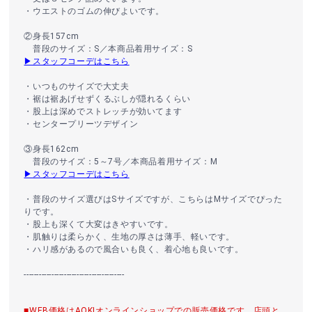
・ウエストのゴムの伸びよいです。
②身長157cm
普段のサイズ：S／本商品着用サイズ：S
▶スタッフコーデはこちら
・いつものサイズで大丈夫
・裾は裾あげせずくるぶしが隠れるくらい
・股上は深めでストレッチが効いてます
・センタープリーツデザイン
③身長162cm
普段のサイズ：5～7号／本商品着用サイズ：M
▶スタッフコーデはこちら
・普段のサイズ選びはSサイズですが、こちらはMサイズでぴった
りです。
・股上も深くて大変はきやすいです。
・肌触りは柔らかく、生地の厚さは薄手、軽いです。
・ハリ感があるので風合いも良く、着心地も良いです。
----------------------------------------
■WEB価格はAOKIオンラインショップでの販売価格です。店頭と