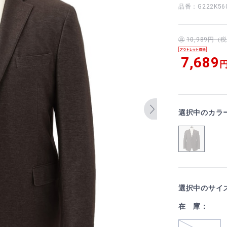
品番：G222K56
10,989円
7,689
円
選択中のカラ
選択中のサイ
在 庫：