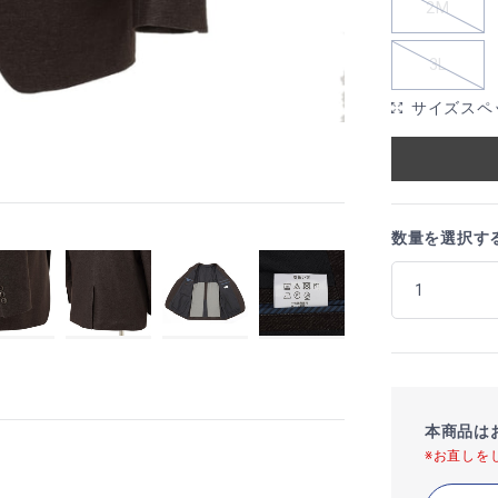
2M
3L
サイズスペ
数量を選択す
本商品は
※お直しを