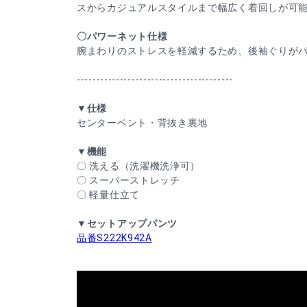
スからカジュアルスタイルまで幅広く着回しが可
〇パワーネット仕様
腕まわりのストレスを軽減するため、後袖ぐりが
----------------------------------------
▼仕様
センターベント・背抜き裏地
▼機能
〇 洗える（洗濯機洗浄可）
〇 スーパーストレッチ
〇 軽量仕立て
▼セットアップパンツ
品番S222K942A