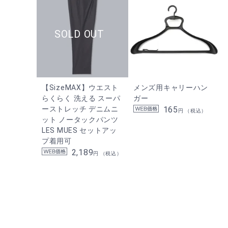
【SizeMAX】ウエスト
メンズ用キャリーハン
らくらく 洗える スーパ
ガー
ーストレッチ デニムニ
165
円 （税込）
ット ノータックパンツ
LES MUES セットアッ
プ着用可
2,189
円 （税込）