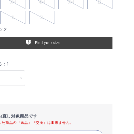
3M
4M
5M
2L
4L
5L
ック
Find your size
る：
1
お直し対象商品です
した商品の『返品』『交換』は出来ません。