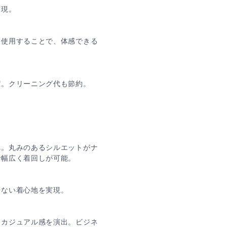
実現。
を使用することで、体感できる
潔。クリーニング代も節約。
へ。丸みのあるシルエットがナ
で幅広く着回しが可能。
せない着心地を実現。
りカジュアル感を演出。ビジネ