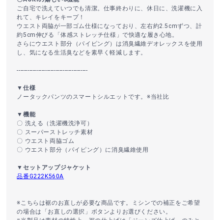
ご自宅で洗えていつでも清潔。仕事終わりに、休日に、洗濯機に入
れて、キレイをキープ！
ウエスト両脇が一部ゴム仕様になっており、左右約2.5cmずつ、計
約5cm伸びる「体感ストレッチ仕様」で快適な履き心地。
さらにウエスト部分（パイピング）は消臭繊維デオレックスを使用
し、気になる生活臭などを素早く軽減します。
----------------------------------------
▼仕様
ノータックパンツのスマートシルエットです。※当社比
▼機能
〇 洗える（洗濯機洗浄可）
〇 スーパーストレッチ素材
〇 ウエスト両脇ゴム
〇 ウエスト部分（パイピング）に消臭繊維使用
▼セットアップジャケット
品番G222K560A
※こちらは裾のお直しが必要な商品です。ミシンでの補正をご希望
の場合は「お直しの選択」ボタンよりお選びください。