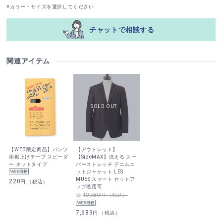
※カラー・サイズを選択してください
チャットで相談する
関連アイテム
【WEB限定商品】パンツ
【アウトレット】
用裾上げテープ スピーダ
【SizeMAX】洗える スー
ー ネットタイプ
パーストレッチ デニムニ
ットジャケット LES
MUES スマート セットア
220
円 （税込）
ップ着用可
10,989円 （税込）
7,689
円 （税込）