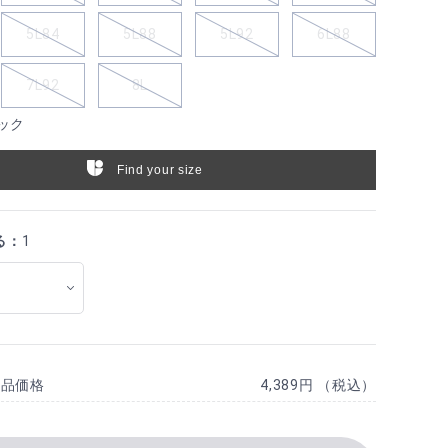
5L84
5L88
5L92
6L88
7L92
8L
ック
Find your size
る：
1
商品価格
4,389円 （税込）