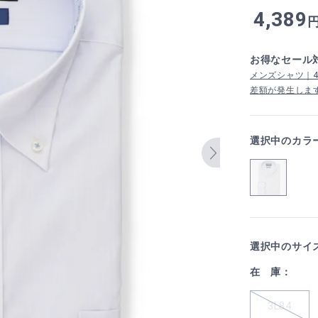
4,389
お得なセール
メンズシャツ｜4,
差額が発生しま
選択中のカラ
選択中のサイ
在 庫：
3L84