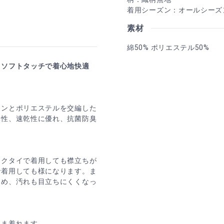
着用シーズン：オールシーズ
素材
綿50% ポリエステル50%
・ソフトタッチで着心地快適
トンとポリエステルを交編した
水性、速乾性に優れ、抗菌防臭
ネクタイで着用しても襟立ちが
で着用しても様になります。ま
しめ、汚れも目立ちにくくなっ
まま着れます。