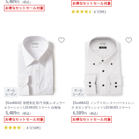
5,489
円 （税込）
4.7(9件)
【SizeMAX】形態安定 防汚 消臭 レギュラー
【SizeMAX】ノンアイロン スーパーストレッ
カラーシャツ LES MUES スマート 白無地
チ ボタンダウンシャツ LES MUES スマート
5,489
6,589
円 （税込）
円 （税込）
4.1(16件)