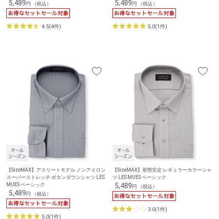
5,489
5,489
円 （税込）
円 （税込）
4.5(4件)
5.0(1件)
【SizeMAX】アスリートモデル ノンアイロン
【SizeMAX】形態安定 レギュラーカラーシャ
スーパーストレッチ ボタンダウンシャツ LES
ツ LES MUES ベーシック
MUES ベーシック
5,489
円 （税込）
5,489
円 （税込）
3.0(1件)
5.0(1件)