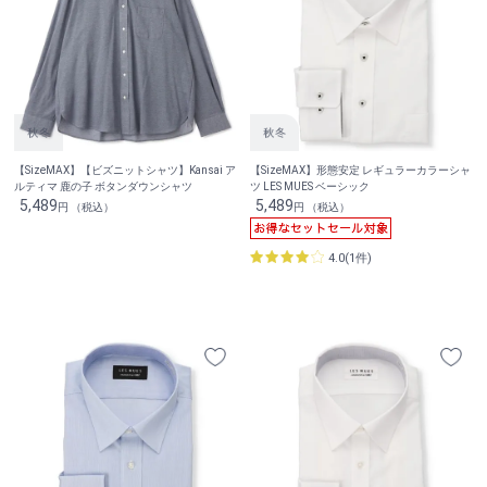
【SizeMAX】【ビズニットシャツ】Kansai ア
【SizeMAX】形態安定 レギュラーカラーシャ
ルティマ 鹿の子 ボタンダウンシャツ
ツ LES MUES ベーシック
5,489
5,489
円 （税込）
円 （税込）
4.0(1件)