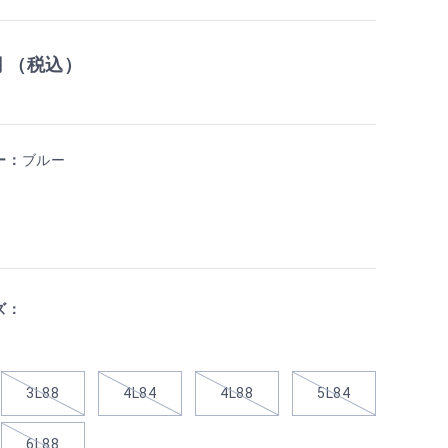
円 （税込）
ー：
ブルー
ズ：
3L88
4L84
4L88
5L84
6L88