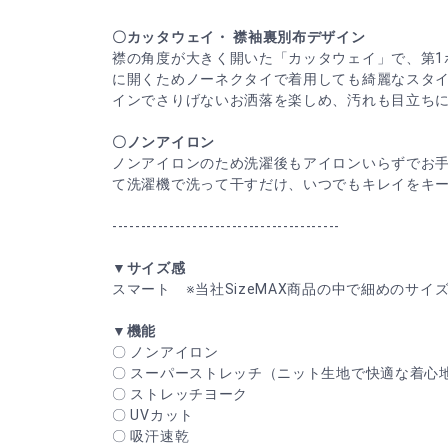
〇カッタウェイ・ 襟袖裏別布デザイン
襟の角度が大きく開いた「カッタウェイ」で、第1
に開くためノーネクタイで着用しても綺麗なスタ
インでさりげないお洒落を楽しめ、汚れも目立ち
〇ノンアイロン
ノンアイロンのため洗濯後もアイロンいらずでお
て洗濯機で洗って干すだけ、いつでもキレイをキ
----------------------------------------
▼サイズ感
スマート ※当社SizeMAX商品の中で細めのサイ
▼機能
〇 ノンアイロン
〇 スーパーストレッチ（ニット生地で快適な着心
〇 ストレッチヨーク
〇 UVカット
〇 吸汗速乾