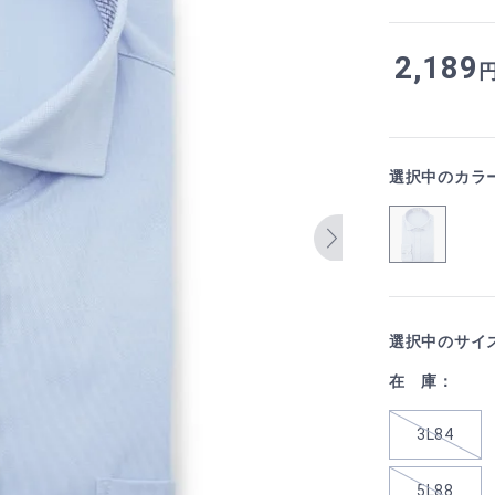
2,189
選択中のカラ
選択中のサイ
在 庫：
3L84
5L88