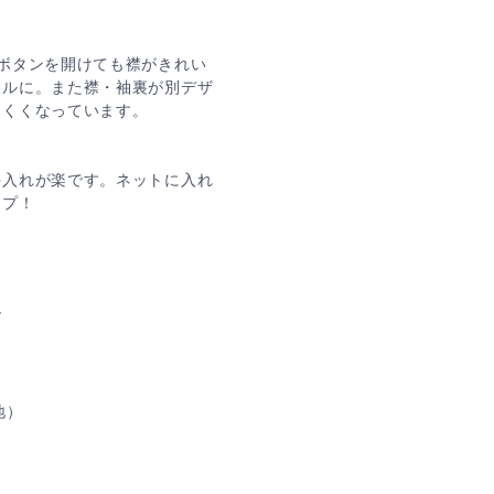
ボタンを開けても襟がきれい
イルに。また襟・袖裏が別デザ
にくくなっています。
手入れが楽です。ネットに入れ
ープ！
ズ
地）