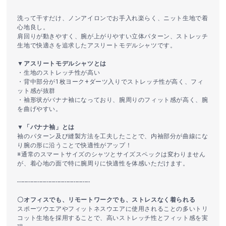
洗って干すだけ、ノンアイロンでお手入れ楽らく、ニット生地で着
心地良し。
肩回りが動きやすく、腕が上がりやすい立体パターン、ストレッチ
生地で快適さを追求したアスリートモデルシャツです。
▼アスリートモデルシャツとは
・生地のストレッチ性が高い
・背中部分が1枚ヨーク+ダーツ入りでストレッチ性が高く、フィ
ット感が抜群
・袖形状がバナナ袖になっており、腕周りのフィット感が高く、腕
を曲げやすい。
▼「バナナ袖」とは
袖のパターン及び縫製方法を工夫したことで、内袖部分が曲線にな
り腕の形に沿うことで快適性がアップ！
※通常のスマートサイズのシャツとサイズスペックは変わりません
が、着心地の面で特に腕周りに快適性を体感いただけます。
----------------------------------------
〇オフィスでも、リモートワークでも、ストレスなく着られる
スポーツウエアやフィットネスウエアに使用されることの多いトリ
コット生地を採用することで、高いストレッチ性とフィット感を実