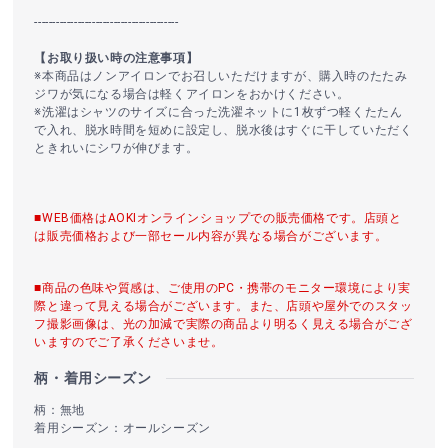
----------------------------------------
【お取り扱い時の注意事項】
※本商品はノンアイロンでお召しいただけますが、購入時のたたみ
ジワが気になる場合は軽くアイロンをおかけください。
※洗濯はシャツのサイズに合った洗濯ネットに1枚ずつ軽くたたん
で入れ、脱水時間を短めに設定し、脱水後はすぐに干していただく
ときれいにシワが伸びます。
■WEB価格はAOKIオンラインショップでの販売価格です。店頭と
は販売価格および一部セール内容が異なる場合がございます。
■商品の色味や質感は、ご使用のPC・携帯のモニター環境により実
際と違って見える場合がございます。また、店頭や屋外でのスタッ
フ撮影画像は、光の加減で実際の商品より明るく見える場合がござ
いますのでご了承くださいませ。
柄・着用シーズン
柄：無地
着用シーズン：オールシーズン