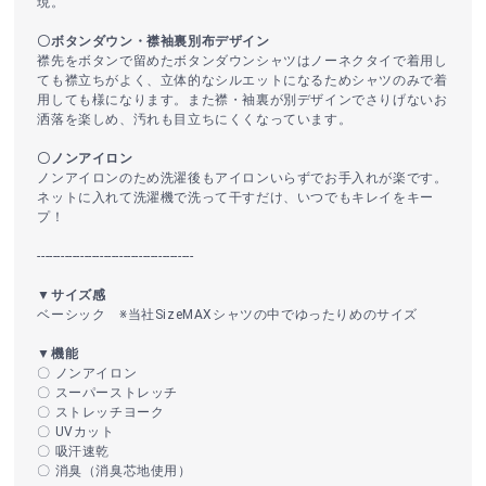
現。
〇ボタンダウン・襟袖裏別布デザイン
襟先をボタンで留めたボタンダウンシャツはノーネクタイで着用し
ても襟立ちがよく、立体的なシルエットになるためシャツのみで着
用しても様になります。また襟・袖裏が別デザインでさりげないお
洒落を楽しめ、汚れも目立ちにくくなっています。
〇ノンアイロン
ノンアイロンのため洗濯後もアイロンいらずでお手入れが楽です。
ネットに入れて洗濯機で洗って干すだけ、いつでもキレイをキー
プ！
----------------------------------------
▼サイズ感
ベーシック ※当社SizeMAXシャツの中でゆったりめのサイズ
▼機能
〇 ノンアイロン
〇 スーパーストレッチ
〇 ストレッチヨーク
〇 UVカット
〇 吸汗速乾
〇 消臭（消臭芯地使用）