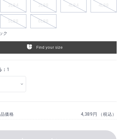
3L84
3L88
4L84
4L88
5L88
6L88
ック
Find your size
る：
1
商品価格
4,389円 （税込）