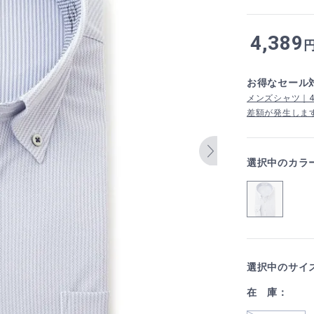
4,389
お得なセール
メンズシャツ｜4,
差額が発生しま
選択中のカラ
選択中のサイ
在 庫：