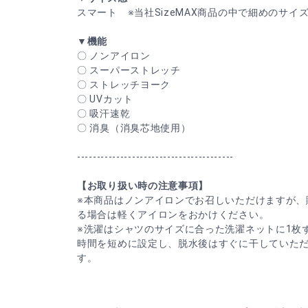
スマート ※当社SizeMAX商品の中で細めのサイ
▼機能
〇 ノンアイロン
〇 スーパーストレッチ
〇 ストレッチヨーク
〇 UVカット
〇 吸汗速乾
〇 消臭（消臭芯地使用）
----------------------------------------
【お取り扱い時の注意事項】
※本商品はノンアイロンでお召しいただけますが、
る場合は軽くアイロンをおかけください。
※洗濯はシャツのサイズに合った洗濯ネットに1枚
時間を短めに設定し、脱水後はすぐに干していた
す。