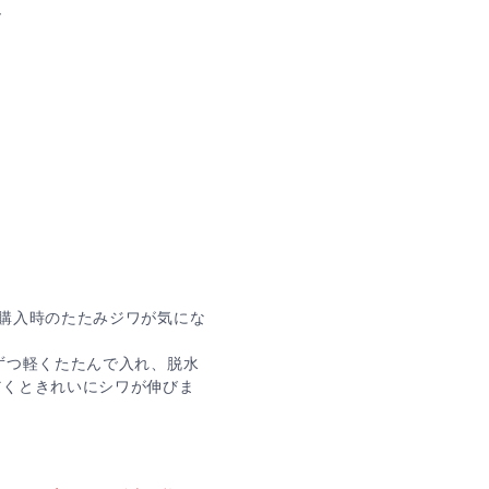
ズ
購入時のたたみジワが気にな
ずつ軽くたたんで入れ、脱水
だくときれいにシワが伸びま