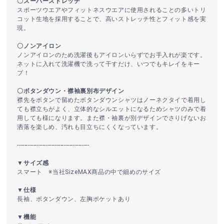
〇スーパーストレッチ
スポーツウエアやフィットネスウエアに使用されることの多いトリ
コット生地を採用することで、高いストレッチ性とフィット感を実
現。
〇ノンアイロン
ノンアイロンのため洗濯後もアイロンいらずでお手入れが楽です。
ネットに入れて洗濯機で洗って干すだけ、いつでもキレイをキー
プ！
〇ボタンダウン・襟袖裏別布デザイン
襟先をボタンで留めたボタンダウンシャツはノーネクタイで着用し
ても襟立ちがよく、立体的なシルエットになるためシャツのみで着
用しても様になります。また襟・袖裏が別デザインでさりげないお
洒落を楽しめ、汚れも目立ちにくくなっています。
----------------------------------------
▼サイズ感
スマート ※当社SizeMAX商品の中で細めのサイズ
▼仕様
長袖、ボタンダウン、左胸ポケットあり
▼機能