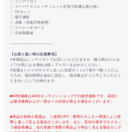
〇 ノンアイロン
〇 スーパーストレッチ（ニット生地で快適な着心地）
〇 UVカット
〇 吸汗速乾
〇 消臭（消臭芯地使用）
〇 ストレッチヨーク
〇 日本製素材
----------------------------------------
【お取り扱い時の注意事項】
※本商品はノンアイロンでお召しいただけますが、購入時のたたみ
ジワが気になる場合は軽くアイロンをおかけください。
※洗濯はシャツのサイズに合った洗濯ネットに1枚ずつ軽くたたん
で入れ、脱水時間を短めに設定し、脱水後はすぐに干していただく
ときれいにシワが伸びます。
■WEB価格はAOKIオンラインショップでの販売価格です。店頭と
は販売価格および一部セール内容が異なる場合がございます。
■商品の色味や質感は、ご使用のPC・携帯のモニター環境により実
際と違って見える場合がございます。また、店頭や屋外でのスタッ
フ撮影画像は、光の加減で実際の商品より明るく見える場合がござ