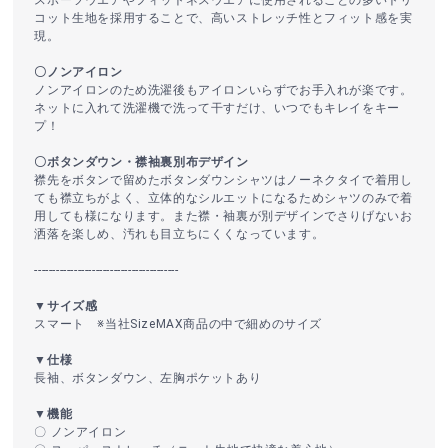
コット生地を採用することで、高いストレッチ性とフィット感を実
現。
〇ノンアイロン
ノンアイロンのため洗濯後もアイロンいらずでお手入れが楽です。
ネットに入れて洗濯機で洗って干すだけ、いつでもキレイをキー
プ！
〇ボタンダウン・襟袖裏別布デザイン
襟先をボタンで留めたボタンダウンシャツはノーネクタイで着用し
ても襟立ちがよく、立体的なシルエットになるためシャツのみで着
用しても様になります。また襟・袖裏が別デザインでさりげないお
洒落を楽しめ、汚れも目立ちにくくなっています。
----------------------------------------
▼サイズ感
スマート ※当社SizeMAX商品の中で細めのサイズ
▼仕様
長袖、ボタンダウン、左胸ポケットあり
▼機能
〇 ノンアイロン