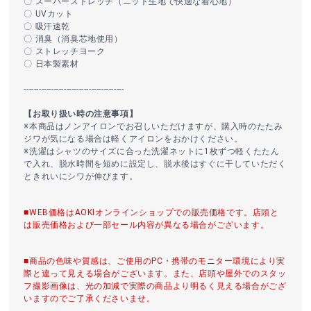
〇 スーパーストレッチ（ニット生地で快適な着心地）
〇 UVカット
〇 吸汗速乾
〇 消臭（消臭芯地使用）
〇 ストレッチヨーク
〇 日本製素材
----------------------------------------
【お取り扱い時の注意事項】
※本商品はノンアイロンでお召しいただけますが、購入時のたたみ
ジワが気になる場合は軽くアイロンをおかけください。
※洗濯はシャツのサイズに合った洗濯ネットに1枚ずつ軽くたたん
で入れ、脱水時間を短めに設定し、脱水後はすぐに干していただく
ときれいにシワが伸びます。
■WEB価格はAOKIオンラインショップでの販売価格です。店頭と
は販売価格および一部セール内容が異なる場合がございます。
■商品の色味や質感は、ご使用のPC・携帯のモニター環境により実
際と違って見える場合がございます。また、店頭や屋外でのスタッ
フ撮影画像は、光の加減で実際の商品より明るく見える場合がござ
いますのでご了承くださいませ。