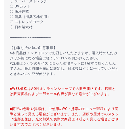
〇 スーパーストレッチ
〇 UVカット
〇 吸汗速乾
〇 消臭（消臭芯地使用）
〇 ストレッチヨーク
〇 日本製素材
----------------------------------------
【お取り扱い時の注意事項】
※本商品はノンアイロンでお召しいただけますが、購入時のたたみ
ジワが気になる場合は軽くアイロンをおかけください。
※洗濯はシャツのサイズに合った洗濯ネットに1枚ずつ軽くたたん
で入れ、脱水時間を短めに設定し、脱水後はすぐに干していただく
ときれいにシワが伸びます。
■WEB価格はAOKIオンラインショップでの販売価格です。店頭と
は販売価格および一部セール内容が異なる場合がございます。
■商品の色味や質感は、ご使用のPC・携帯のモニター環境により実
際と違って見える場合がございます。また、店頭や屋外でのスタッ
フ撮影画像は、光の加減で実際の商品より明るく見える場合がござ
いますのでご了承くださいませ。