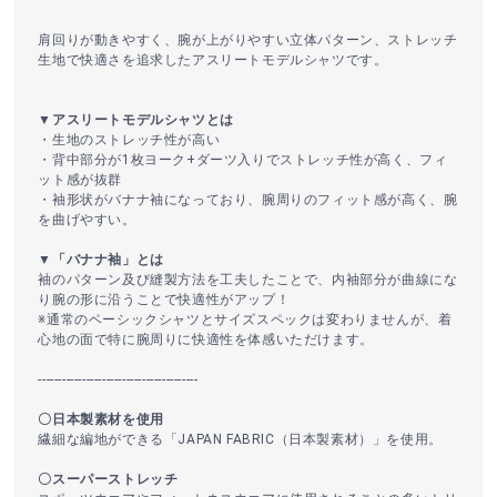
肩回りが動きやすく、腕が上がりやすい立体パターン、ストレッチ
生地で快適さを追求したアスリートモデルシャツです。
▼アスリートモデルシャツとは
・生地のストレッチ性が高い
・背中部分が1枚ヨーク+ダーツ入りでストレッチ性が高く、フィ
ット感が抜群
・袖形状がバナナ袖になっており、腕周りのフィット感が高く、腕
を曲げやすい。
▼「バナナ袖」とは
袖のパターン及び縫製方法を工夫したことで、内袖部分が曲線にな
り腕の形に沿うことで快適性がアップ！
※通常のベーシックシャツとサイズスペックは変わりませんが、着
心地の面で特に腕周りに快適性を体感いただけます。
----------------------------------------
〇日本製素材を使用
繊細な編地ができる「JAPAN FABRIC（日本製素材）」を使用。
〇スーパーストレッチ