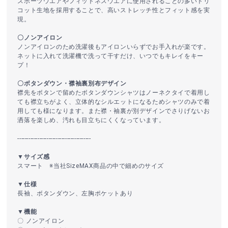
スポーツウエアやフィットネスウエアに使用されることの多いトリ
コット生地を採用することで、高いストレッチ性とフィット感を実
現。
〇ノンアイロン
ノンアイロンのため洗濯後もアイロンいらずでお手入れが楽です。
ネットに入れて洗濯機で洗って干すだけ、いつでもキレイをキー
プ！
〇ボタンダウン・襟袖裏別布デザイン
襟先をボタンで留めたボタンダウンシャツはノーネクタイで着用し
ても襟立ちがよく、立体的なシルエットになるためシャツのみで着
用しても様になります。また襟・袖裏が別デザインでさりげないお
洒落を楽しめ、汚れも目立ちにくくなっています。
----------------------------------------
▼サイズ感
スマート ※当社SizeMAX商品の中で細めのサイズ
▼仕様
長袖、ボタンダウン、左胸ポケットあり
▼機能
〇 ノンアイロン