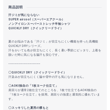
商品説明
汗ジミが気にならない
SUPER aircool（スーパーエアクール）
ノンアイロンスーパーストレッチ半袖シャツ
QUICKLY DRY（クイックリードライ）
夏のお悩みである「汗ジミ」が目立ちにくい機能を持った高機能
QUICKLY DRYシリーズ。
汗をかいても色が目立ちにくく、長く暑い季節にピッタリ。上着を
脱いだ時に気になる脇汗も安心です。
------------------------------------
〇QUICKLY DRY（クイックリードライ）
汗染みが目立ちにくく脇や背中の汗も気になりません。
〇AOKI独自の「1枚ヨーク仕立て」
肩回りが通常2枚仕立てのところを、1枚で仕立てるAOKI独自の
「1枚ヨーク仕立て」を採用。肩回りの強度と通気性に優れていま
す。
〇スッキリした夏用の襟もと