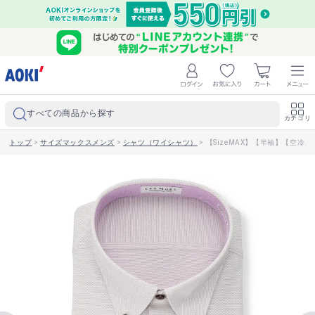
すべての商品から探す
カテゴリ
トップ
>
サイズマックスメンズ
>
シャツ（ワイシャツ）
>
【SizeMAX】【半袖】【空冷