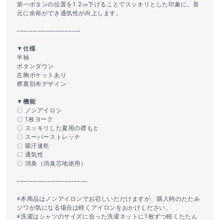
第一ボタンの位置を1.2㎝下げることでスッキリとした印象に。首
元に余裕ができ通気性が向上します。
------------------------------------
▼仕様
半袖
ボタンダウン
左胸ポケットあり
襟裏別布デザイン
▼機能
〇 ノンアイロン
〇 1枚ヨーク
〇 スッキリした夏用の襟もと
〇 スーパーストレッチ
〇 吸汗速乾
〇 通気性
〇 消臭（消臭芯地使用）
----------------------------------------
※本商品はノンアイロンでお召しいただけますが、購入時のたたみ
ジワが気になる場合は軽くアイロンをおかけください。
※洗濯はシャツのサイズに合った洗濯ネットに1枚ずつ軽くたたん