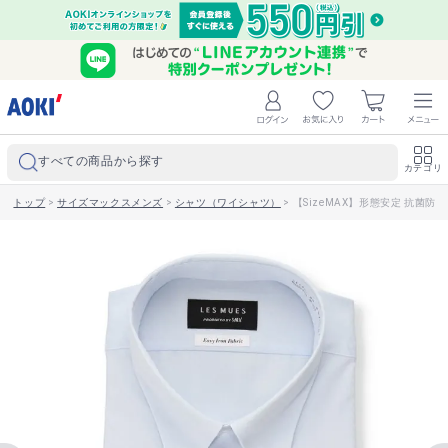
すべての商品から探す
カテゴリ
トップ
>
サイズマックスメンズ
>
シャツ（ワイシャツ）
>
【SizeMAX】形態安定 抗菌防臭