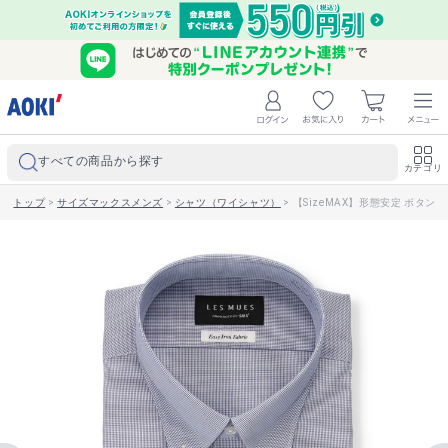
すべての商品から探す
カテゴリ
トップ
>
サイズマックスメンズ
>
シャツ（ワイシャツ）
>
【SizeMAX】形態安定 ボタンダ