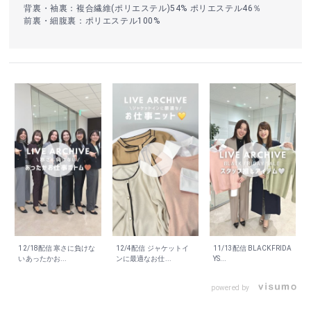
背裏・袖裏：複合繊維(ポリエステル)54% ポリエステル46％
前裏・細腹裏：ポリエステル100%
12/18配信 寒さに負けな
12/4配信 ジャケットイ
11/13配信 BLACKFRIDA
いあったかお...
ンに最適なお仕...
YS...
powered by