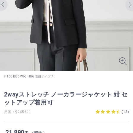
H166 B80 W63 H86 着用サイズ:7
2wayストレッチ ノーカラージャケット 紺 セ
ットアップ着用可
品番：9245601
(
13
)
21,890
円 （税込）