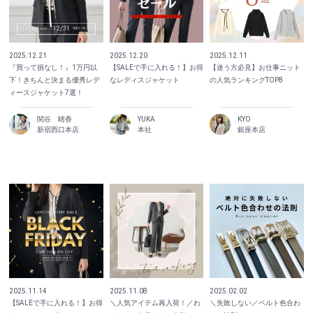
2025.12.21
2025.12.20
2025.12.11
『買って損なし！』1万円以
【SALEで手に入れる！】お得
【迷う方必見】お仕事ニット
下！きちんと決まる優秀レデ
なレディスジャケット
の人気ランキングTOP8
ィースジャケット7選！
関谷 晴香
YUKA
KYO
新宿西口本店
本社
銀座本店
2025.11.14
2025.11.08
2025.02.02
【SALEで手に入れる！】お得
＼人気アイテム再入荷！／わ
＼失敗しない／ベルト色合わ