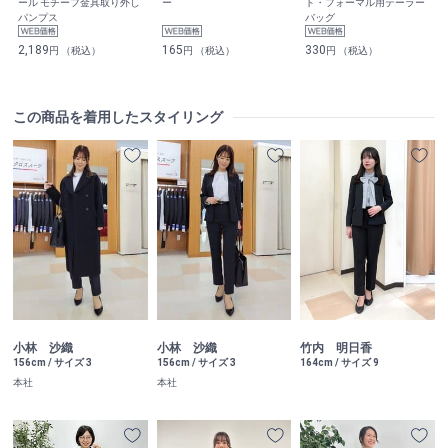
ール モチーフ金具取り外し
ー
ト・フォーマル用テーラー
パンプス
バッグ
2,189
165
330
円 （税込）
円 （税込）
円 （税込）
この商品を着用したスタイリング
小林 沙織
小林 沙織
竹内 明日香
156cm / サイズ 3
156cm / サイズ 3
164cm / サイズ 9
本社
本社