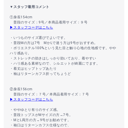
▼スタッフ着用コメント
①身長154cm
普段のサイズ：9号／本商品着用サイズ：９号
▶スタッフコーデはこちら
・いつものサイズ選びでよいです。
・普段Mの方は7号 MかLで迷う方は9号がおすすめ。
・ポリエステル100%という見た目と触り心地の生地感です。やや
ハリ感あり。
・ストレッチの効きはしっかり効いており、着やすい
・ハリ感ある素材なので、シルエットが綺麗にでます。
・着丈はヒップトップあたり
・袖はリターンカフス折ってちょうど
②身長156cm
普段のサイズ：７号／本商品着用サイズ：７号
▶スタッフコーデはこちら
・ややゆとり有りのサイズ感。
・普段トップスがMサイズの方→7号。
・MとL両方の方→9号がお勧めです。
・袖口はリターンカフス仕様なので、