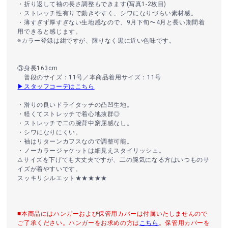
・折り返して袖の長さ調整もできます(写真1-2枚目)
・ストレッチ性有りで動きやすく、シワになりづらい素材感。
・薄すぎず厚すぎない生地感なので、9月下旬〜4月と長い期間着
用できると感じます。
※カラー登録は紺ですが、限りなく黒に近い色味です。
③身長163cm
普段のサイズ：11号／本商品着用サイズ：11号
▶スタッフコーデはこちら
・滑りの良いドライタッチの凸凹生地。
・軽くてストレッチで着心地抜群◎
・ストレッチで二の腕背中窮屈感なし。
・シワになりにくい。
・袖はリターンカフスなので調整可能。
・ノーカラージャケットは細見えスタイリッシュ。
⚠︎サイズを下げても大丈夫ですが、二の腕気になる方はいつものサ
イズが着やすいです。
スッキリシルエット★★★★★
■本商品にはハンガーおよび保管用カバーは付属いたしませんので
ご了承ください。ハンガーをお求めの方は
こちら
。保管用カバーを