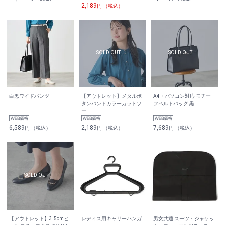
2,189
円 （税込）
白黒ワイドパンツ
【アウトレット】メタルボ
A4・パソコン対応 モチー
タンバンドカラーカットソ
フベルトバッグ 黒
ー
6,589
2,189
7,689
円 （税込）
円 （税込）
円 （税込）
【アウトレット】3.5cmヒ
レディス用キャリーハンガ
男女共通 スーツ・ジャケッ