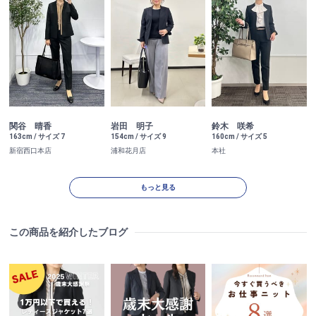
関谷 晴香
岩田 明子
鈴木 咲希
163cm / サイズ 7
154cm / サイズ 9
160cm / サイズ 5
新宿西口本店
浦和花月店
本社
もっと見る
この商品を紹介したブログ