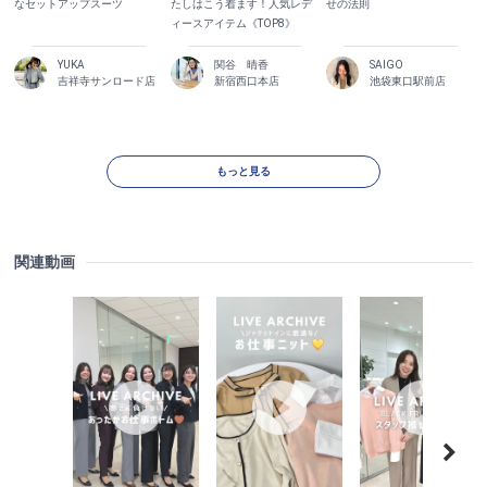
なセットアップスーツ
たしはこう着ます！人気レデ
せの法則
ィースアイテム《TOP8》
YUKA
関谷 晴香
SAIGO
吉祥寺サンロード店
新宿西口本店
池袋東口駅前店
もっと見る
関連動画