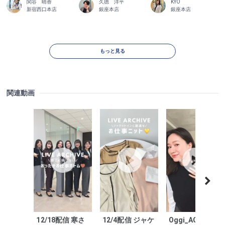
関谷 晴香
久徳 洋平
KYO
新宿西口本店
銀座本店
銀座本店
もっと見る
関連動画
12/18配信 寒さ
12/4配信 ジャケ
Oggi_AOKI いち