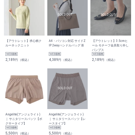
【アウトレット】求心柄ク
A4・パソコン対応 サイドZ
【アウトレット】3.5cmヒ
ルーネックニット
IP 2wayハンドルバッグ 茶
ール モチーフ金具取り外し
パンプス
2,189
4,389
2,189
円 （税込）
円 （税込）
円 （税込）
Angelite(アンジェライト)
Angelite(アンジェライト)
｜ サニタリースパッツ【ボ
｜ サニタリースパッツ【レ
クサータイプ】
ースタイプ】
5,500
5,500
円 （税込）
円 （税込）