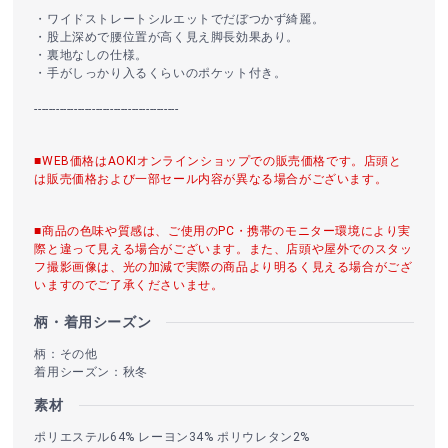
・ワイドストレートシルエットでだぼつかず綺麗。
・股上深めで腰位置が高く見え脚長効果あり。
・裏地なしの仕様。
・手がしっかり入るくらいのポケット付き。
----------------------------------------
■WEB価格はAOKIオンラインショップでの販売価格です。店頭と
は販売価格および一部セール内容が異なる場合がございます。
■商品の色味や質感は、ご使用のPC・携帯のモニター環境により実
際と違って見える場合がございます。また、店頭や屋外でのスタッ
フ撮影画像は、光の加減で実際の商品より明るく見える場合がござ
いますのでご了承くださいませ。
柄・着用シーズン
柄：その他
着用シーズン：秋冬
素材
ポリエステル64% レーヨン34% ポリウレタン2%