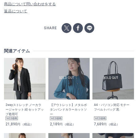
商品について問い合わせをする
返品について
SHARE
関連アイテム
2wayストレッチ ノーカラ
【アウトレット】メタルボ
A4・パソコン対応 モチー
ージャケット 紺 セットアッ
タンバンドカラーカットソ
フベルトバッグ 黒
プ着用可
ー
21,890
2,189
7,689
円 （税込）
円 （税込）
円 （税込）