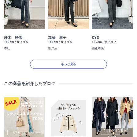
鈴木 咲希
加藤 朋子
KYO
160cm / サイズ 5
161cm / サイズ 5
162cm / サイズ 7
本社
坂戸店
銀座本店
もっと見る
この商品を紹介したブログ