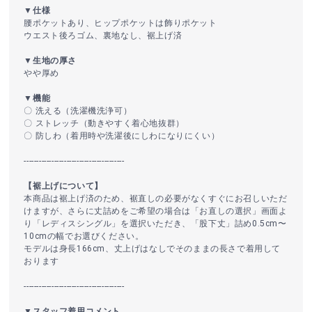
▼仕様
腰ポケットあり、ヒップポケットは飾りポケット
ウエスト後ろゴム、裏地なし、裾上げ済
▼生地の厚さ
やや厚め
▼機能
〇 洗える（洗濯機洗浄可）
〇 ストレッチ（動きやすく着心地抜群）
〇 防しわ（着用時や洗濯後にしわになりにくい）
----------------------------------------
【裾上げについて】
本商品は裾上げ済のため、裾直しの必要がなくすぐにお召しいただ
けますが、さらに丈詰めをご希望の場合は「お直しの選択」画面よ
り「レディスシングル」を選択いただき、「股下丈」詰め0.5cm〜
10cmの幅でお選びください。
モデルは身長166cm、丈上げはなしでそのままの長さで着用して
おります
----------------------------------------
▼スタッフ着用コメント