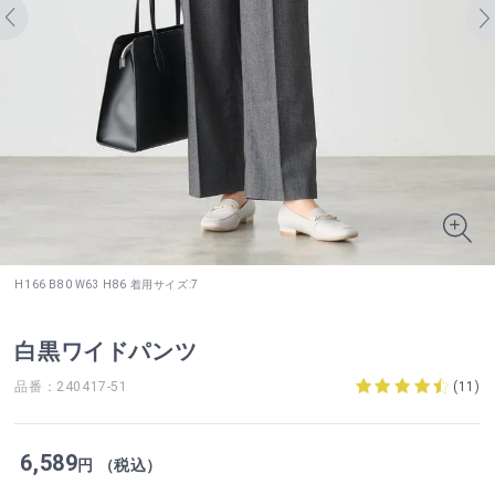
H166 B80 W63 H86 着用サイズ:7
白黒ワイドパンツ
品番：240417-51
(
11
)
6,589
円 （税込）