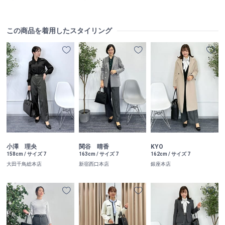
この商品を着用したスタイリング
小澤 理央
関谷 晴香
KYO
158cm / サイズ 7
163cm / サイズ 7
162cm / サイズ 7
大田千鳥総本店
新宿西口本店
銀座本店