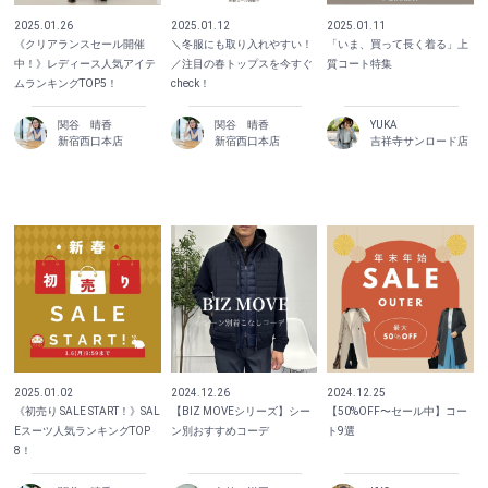
2025.01.26
2025.01.12
2025.01.11
《クリアランスセール開催
＼冬服にも取り入れやすい！
「いま、買って長く着る」上
中！》レディース人気アイテ
／注目の春トップスを今すぐ
質コート特集
ムランキングTOP5！
check！
関谷 晴香
関谷 晴香
YUKA
新宿西口本店
新宿西口本店
吉祥寺サンロード店
2025.01.02
2024.12.26
2024.12.25
《初売り SALE START！》SAL
【BIZ MOVEシリーズ】シー
【50%OFF〜セール中】コー
Eスーツ人気ランキングTOP
ン別おすすめコーデ
ト9選
8！