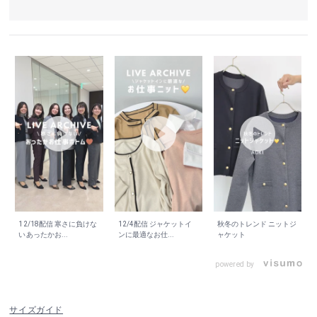
12/18配信 寒さに負けな
12/4配信 ジャケットイ
秋冬のトレンド ニットジ
いあったかお...
ンに最適なお仕...
ャケット
powered by
サイズガイド