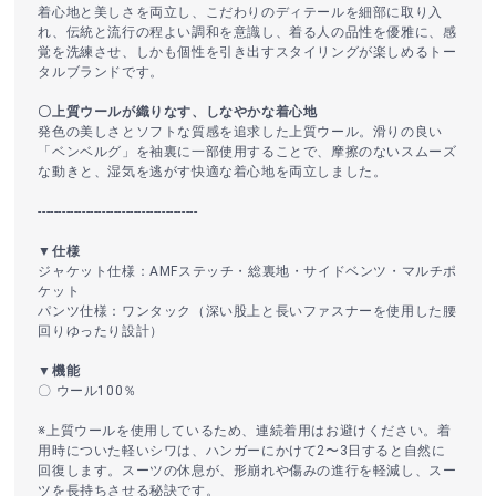
着心地と美しさを両立し、こだわりのディテールを細部に取り入
れ、伝統と流行の程よい調和を意識し、着る人の品性を優雅に、感
覚を洗練させ、しかも個性を引き出すスタイリングが楽しめるトー
タルブランドです。
〇上質ウールが織りなす、しなやかな着心地
発色の美しさとソフトな質感を追求した上質ウール。滑りの良い
「ベンベルグ」を袖裏に一部使用することで、摩擦のないスムーズ
な動きと、湿気を逃がす快適な着心地を両立しました。
----------------------------------------
▼仕様
ジャケット仕様：AMFステッチ・総裏地・サイドベンツ・マルチポ
ケット
パンツ仕様：ワンタック（深い股上と長いファスナーを使用した腰
回りゆったり設計）
▼機能
〇 ウール100％
※上質ウールを使用しているため、連続着用はお避けください。着
用時についた軽いシワは、ハンガーにかけて2〜3日すると自然に
回復します。スーツの休息が、形崩れや傷みの進行を軽減し、スー
ツを長持ちさせる秘訣です。