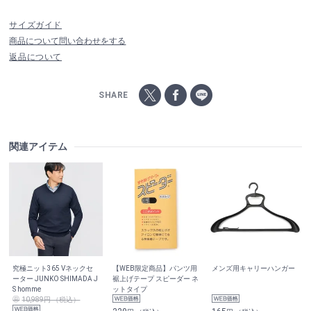
サイズガイド
商品について問い合わせをする
返品について
SHARE
関連アイテム
究極ニット365 Vネックセ
【WEB限定商品】パンツ用
メンズ用キャリーハンガー
ーター JUNKO SHIMADA J
裾上げテープ スピーダー ネ
S homme
ットタイプ
10,989円 （税込）