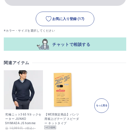
お気に入り登録
(17)
※カラー・サイズを選択してください
チャットで相談する
関連アイテム
もっと見る
究極ニット365 Vネックセ
【WEB限定商品】パンツ
ーター JUNKO
用裾上げテープ スピーダ
SHIMADA JS homme
ー ネットタイプ
10,989円 （税込）