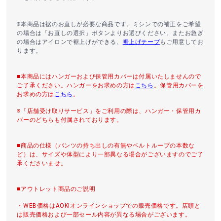
※本商品は裾のお直しが必要な商品です。ミシンでの補正をご希望
の場合は「お直しの選択」ボタンよりお選びください。またお急ぎ
の場合はアイロンで裾上げができる、
裾上げテープ
もご用意してお
ります。
■本商品にはハンガーおよび保管用カバーは付属いたしませんので
ご了承ください。ハンガーをお求めの方は
こちら
。保管用カバーを
お求めの方は
こちら
。
※「店舗受け取りサービス」をご利用の際は、ハンガー・保管用カ
バーのどちらも付属されております。
■商品の仕様（パンツの持ち出しの有無やベルトループの本数な
ど）は、サイズや体型により一部異なる場合がございますのでご了
承くださいませ。
■アウトレット商品のご説明
・WEB価格はAOKIオンラインショップでの販売価格です。店頭と
は販売価格および一部セール内容が異なる場合がございます。