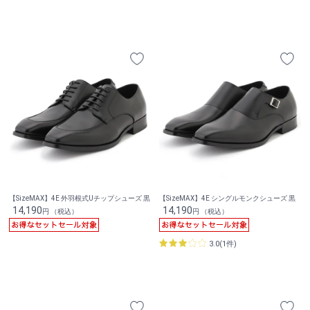
【SizeMAX】4E 外羽根式Uチップシューズ 黒
【SizeMAX】4E シングルモンクシューズ 黒
14,190
14,190
円 （税込）
円 （税込）
3.0(1件)