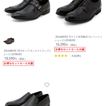
【SizeMAX】Gワイズ 外羽根式プレーントゥ
シューズ LES MUES
16,390
円 （税込）
【SizeMAX】5E Uチップ モンクストラップシ
ューズ LES MUES
4.0(2件)
18,590
円 （税込）