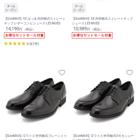
【SizeMAX】5E はっ水 内羽根式ストレート
【SizeMAX】5E 内羽根式ストレートチップ
チップ レザーコンビシューズ LES MUES
シューズ LES MUES
14,190
10,989
円 （税込）
円 （税込）
5.0(1件)
【SizeMAX】Gワイズ 外羽根式プレーントゥ
【SizeMAX】Gワイズ 外羽根式Uモカシュー