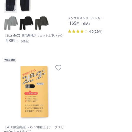
メンズ用キャリーハンガー
165
円 （税込）
4.0(22件)
【SizeMAX】裏毛無地スウェット上下パック
4,389
円 （税込）
【WEB限定商品】パンツ用裾上げテープ スピ
ーダー ネットタイプ