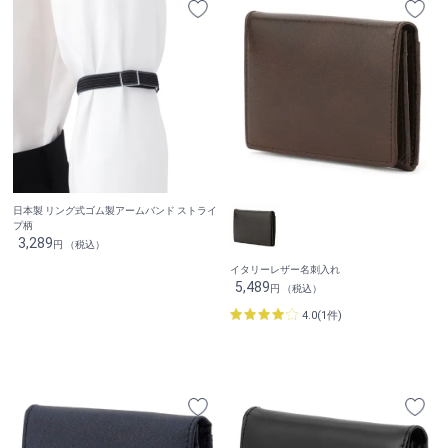
日本製 リング式ゴム製アームバンド ストライ
プ柄
3,289
円 （税込）
イタリーレザー名刺入れ
5,489
円 （税込）
4.0(1件)