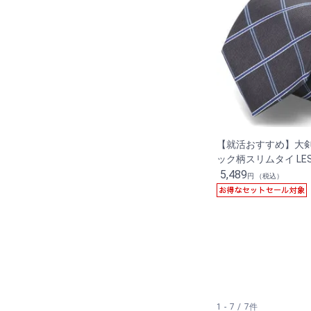
【就活おすすめ】大剣
ック柄スリムタイ LES
5,489
円 （税込）
1 - 7 / 7件