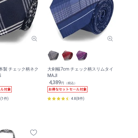
日本製 チェック柄ネク
大剣幅7cm チェック柄スリムタイ
S
MAJI
4,389
）
円 （税込）
0(1件)
4.8(8件)