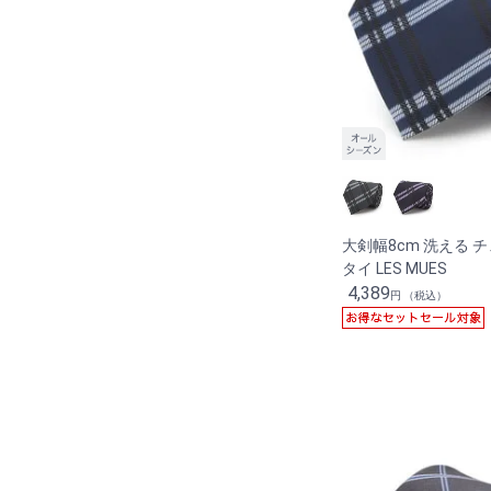
大剣幅8cm 洗える 
タイ LES MUES
4,389
円 （税込）