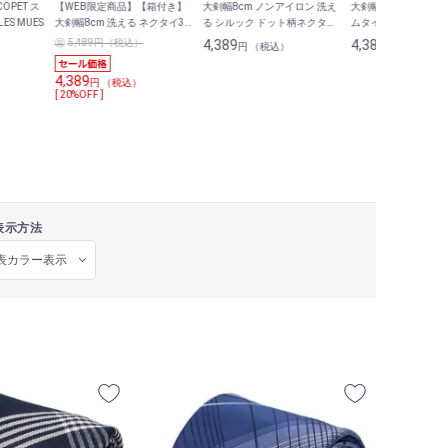
OPET ス
【WEB限定商品】【箱付き】
大剣幅8cm ノンアイロン 洗え
大剣幅7cm ストライ
S MUES
大剣幅8cm 洗える ネクタイ3
る シルック ドット柄ネクタイ
ムタイ MAJI
本セット ギフトにもおすすめ
LES MUES
5,489円（税込）
4,389
4,389
円 （税込）
円 （税込）
洗濯ネット付き セット4
4,389
円 （税込）
[ 20%OFF ]
表示方法