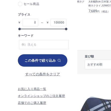
剣幅8cm
【WEB限定商品】大剣幅8cm
大剣幅8cm ストライプ柄ネク
大剣幅8cm 日本製
セール商品
洗えるネクタイ
タイ LES MUES
柄ネクタイ JUNKO 
JS homme
2,189
5,489
7,689
円 （税込）
円 （税込）
円 （税込）
プライス
￥
～
￥
キーワード
並び順
この条件で絞り込み
すべての条件をクリア
お気に入り商品一覧
オンラインショップのご注文履歴
店舗でのご購入履歴