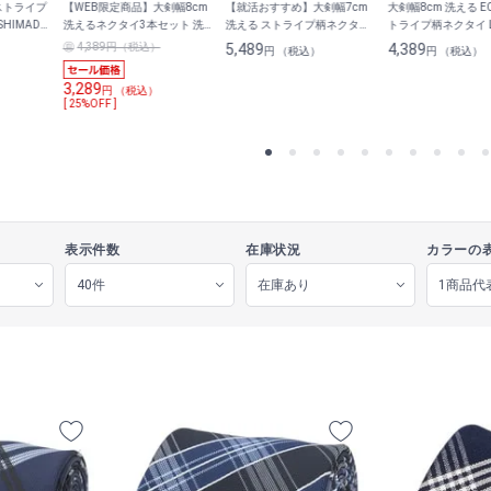
 ストライプ
【WEB限定商品】大剣幅8cm
【就活おすすめ】大剣幅7cm
大剣幅8cm 洗える EC
SHIMADA
洗えるネクタイ3本セット 洗濯
洗える ストライプ柄ネクタイ
トライプ柄ネクタイ LE
ネット付き
LES MUES
4,389円（税込）
5,489
4,389
円 （税込）
円 （税込）
3,289
円 （税込）
[ 25%OFF ]
表示件数
在庫状況
カラーの