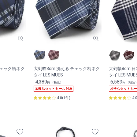
チェック柄ネク
大剣幅8cm 洗える チェック柄ネク
大剣幅8cm 
タイ LES MUES
タイ LES MUE
4,389
6,589
円 （税込）
円 （税込
4.0(1件)
4.