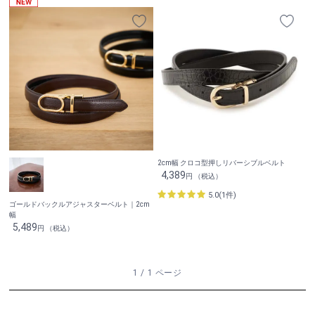
2cm幅 クロコ型押しリバーシブルベルト
4,389
円 （税込）
5.0(1件)
ゴールドバックルアジャスターベルト｜2cm
幅
5,489
円 （税込）
1 / 1 ページ