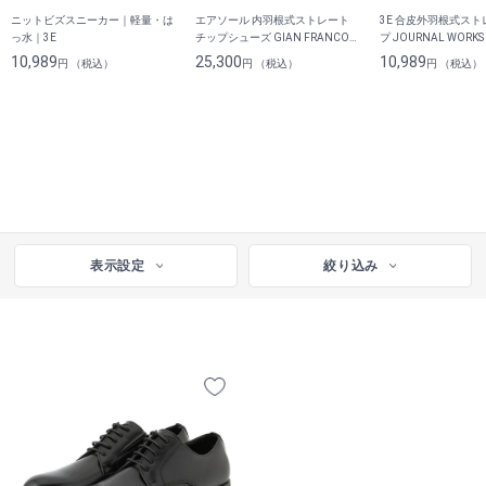
ニットビズスニーカー｜軽量・は
エアソール 内羽根式ストレート
3E 合皮外羽根式ス
っ水｜3E
チップシューズ GIAN FRANCO
プ JOURNAL WORKS
GIOVANNI
10,989
25,300
10,989
円 （税込）
円 （税込）
円 （税込）
表示設定
絞り込み