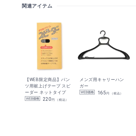
関連アイテム
【WEB限定商品】パン
メンズ用キャリーハン
ツ用裾上げテープ スピ
ガー
ーダー ネットタイプ
165
円 （税込）
220
円 （税込）