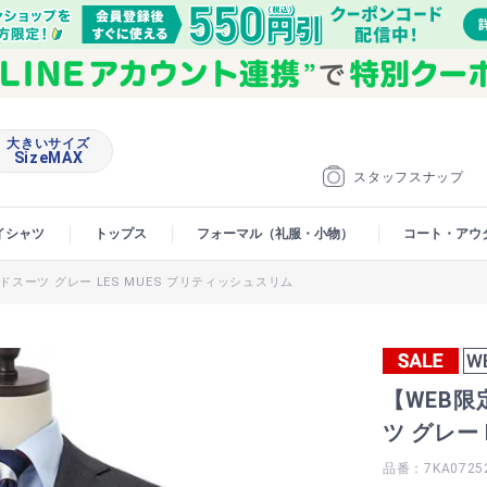
大きいサイズ
SizeMAX
スタッフスナップ
イシャツ
トップス
フォーマル（礼服・小物）
コート・アウ
スーツ グレー LES MUES ブリティッシュスリム
【WEB
ツ グレー
品番：7KA0725