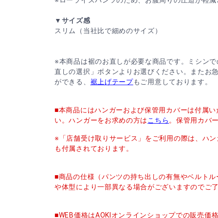
▼サイズ感
スリム（当社比で細めのサイズ）
※本商品は裾のお直しが必要な商品です。ミシンで
直しの選択」ボタンよりお選びください。またお
ができる、
裾上げテープ
もご用意しております。
■本商品にはハンガーおよび保管用カバーは付属い
い。ハンガーをお求めの方は
こちら
。保管用カバ
※「店舗受け取りサービス」をご利用の際は、ハン
も付属されております。
■商品の仕様（パンツの持ち出しの有無やベルトル
や体型により一部異なる場合がございますのでご
■WEB価格はAOKIオンラインショップでの販売