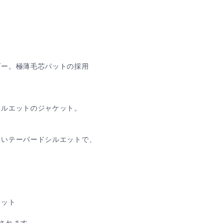
ダー。極薄毛芯パットの採用
シルエットのジャケット。
高いテーパードシルエットで、
ケット
されます。