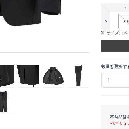
4
A 4
A
サイズスペ
数量を選択す
本商品は
※お直しを