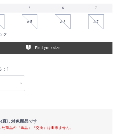
5
6
7
A 5
A 6
A 7
ック
Find your size
る：
1
お直し対象商品です
した商品の『返品』『交換』は出来ません。