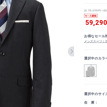
70,290円
59,29
お得なセール
メンズスーツ｜2着
選択中のカラ
選択中のサイ
在 庫：