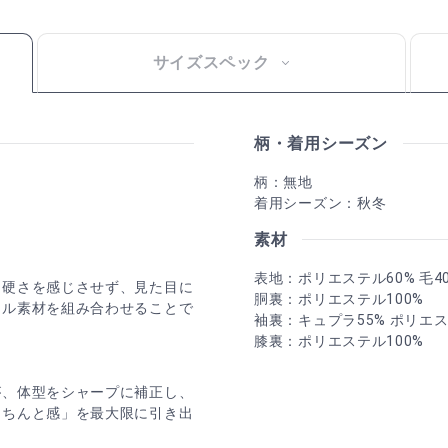
サイズスペック
柄・着用シーズン
柄：無地
着用シーズン：秋冬
素材
表地：ポリエステル60% 毛4
。硬さを感じさせず、見た目に
胴裏：ポリエステル100%
テル素材を組み合わせることで
袖裏：キュプラ55% ポリエス
膝裏：ポリエステル100%
が、体型をシャープに補正し、
きちんと感」を最大限に引き出