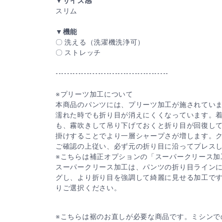
▼サイズ感
スリム
▼機能
〇 洗える（洗濯機洗浄可）
〇 ストレッチ
----------------------------------------
※プリーツ加工について
本商品のパンツには、プリーツ加工が施されてい
濡れた時でも折り目が消えにくくなっています。
も、霧吹きして吊り下げておくと折り目が回復し
掛けすることでより一層シャープさが増します。
ご確認の上従い、必ず元の折り目に沿ってプレス
※こちらは補正オプションの「スーパークリース加
スーパークリース加工は、パンツの折り目ライン
グし、より折り目を強調して綺麗に見せる加工で
りご選択ください。
※こちらは裾のお直しが必要な商品です。ミシンで