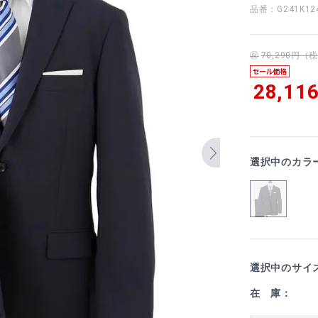
品番：G241K12
70,290円
28,11
選択中のカラ
選択中のサイ
在 庫：