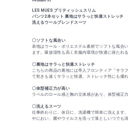
LES MUES ブリティッシュスリム
パンツ2本セット 裏地はサラっと快適ストレッチ
洗えるウールブレンドスーツ
〇ソフトな風合い
表地はウール・ポリエステル素材でソフトな風合
ます。吸放湿性も高く衣服内環境が快適に保たれ
〇裏地はサラっと快適ストレッチ
こちらの商品の裏地には帝人フロンティア「サラ
て乾きも速くサラッと快適、ストレッチ性にも優
〇体型補正力が高い
ラペルのロール感と胸の立体感があり、体型補正
〇洗えるスーツ
仕事終わりに、休日に、洗濯機で簡単に洗えます
やにおい、菌やウイルスを洗って落としいつでも