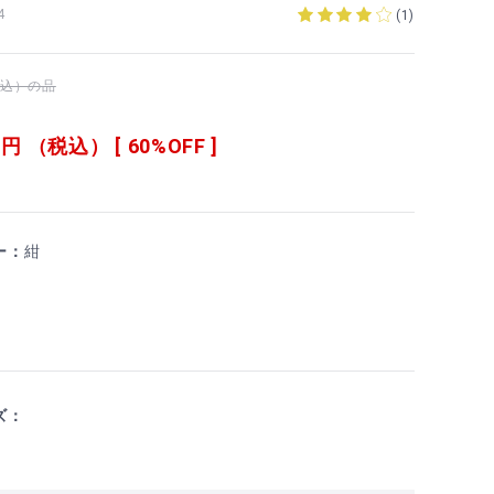
4
(
1
)
（税込）の品
6
円 （税込） [ 60%OFF ]
ー：
紺
ズ：