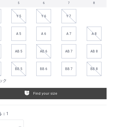
5
6
7
8
Y 5
Y 6
Y 7
A 5
A 6
A 7
A 8
AB 5
AB 6
AB 7
AB 8
BB 5
BB 6
BB 7
BB 8
ック
Find your size
る：
1