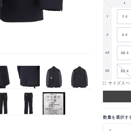
4
Y 4
Y
A 4
A
AB 4
AB
BB 4
BB
サイズスペ
数量を選択す