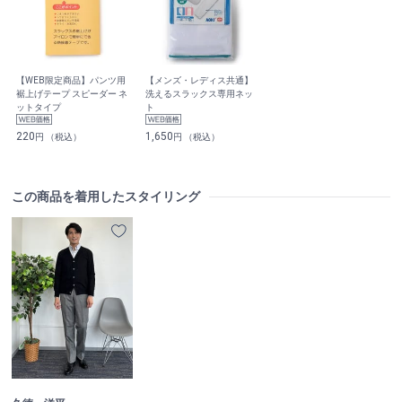
【WEB限定商品】パンツ用
【メンズ・レディス共通】
裾上げテープ スピーダー ネ
洗えるスラックス専用ネッ
ットタイプ
ト
220
1,650
円 （税込）
円 （税込）
この商品を着用したスタイリング