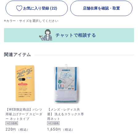
お気に入り登録
(22)
店舗在庫を確認・取置
※カラー・サイズを選択してください
チャットで相談する
関連アイテム
【WEB限定商品】パンツ
【メンズ・レディス共
用裾上げテープ スピーダ
通】 洗えるスラックス専
ー ネットタイプ
用ネット
220
1,650
円 （税込）
円 （税込）