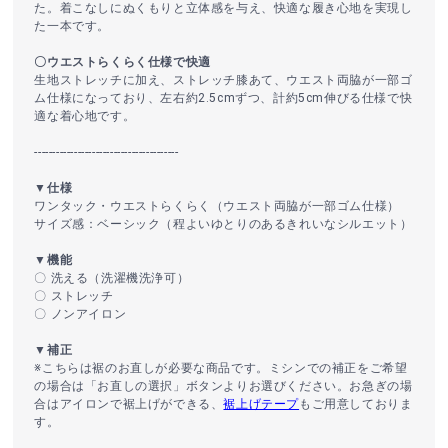
た。着こなしにぬくもりと立体感を与え、快適な履き心地を実現し
た一本です。
〇ウエストらくらく仕様で快適
生地ストレッチに加え、ストレッチ膝あて、ウエスト両脇が一部ゴ
ム仕様になっており、左右約2.5cmずつ、計約5cm伸びる仕様で快
適な着心地です。
----------------------------------------
▼仕様
ワンタック・ウエストらくらく（ウエスト両脇が一部ゴム仕様）
サイズ感：ベーシック（程よいゆとりのあるきれいなシルエット）
▼機能
〇 洗える（洗濯機洗浄可）
〇 ストレッチ
〇 ノンアイロン
▼補正
※こちらは裾のお直しが必要な商品です。ミシンでの補正をご希望
の場合は「お直しの選択」ボタンよりお選びください。お急ぎの場
合はアイロンで裾上げができる、
裾上げテープ
もご用意しておりま
す。