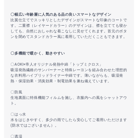
〇幅広い年齢層に人気のある品の良いスマートなデザイン
比翼仕立てでスッキリとしたデザインがスマートな印象のコートで
す。二重襟（レイヤードカラー）のデザインは、襟を立てても寝か
しても、自然におしゃれな着こなしに見せてくれます。首元のボタ
ンを閉めてスタンドカラー風に着用していただくこともできます。
〇多機能で暖かく、動きやすい
〇AOKI×帝人オリジナル発熱中綿「トップミクロス」
吸湿発熱繊維のサンバーナーと特殊レーヨンを組み合わせた理想的
な衣料用ハイブリッドライナー中綿です。薄いながらも、吸湿発
熱・保湿効果・消臭効果・制電効果を兼ね備えています。
〇防風
生地裏面に特殊機能フィルムを施し、衣服内への風をシャットアウ
ト。
〇はっ水
水をはじきやすく、多少の雨でしたら安心してご着用いただけます
(防水ではございません）。
〇透湿