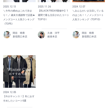
2025.12.13
2025.11.26
2024.12.07
＼今年の締めはこれで決ま
【BLACK FRIDAY開催中】1
＼みんながいま注目している
り！／ 歳末大感謝祭で話題🔥
週間で最も注目されたコート
のはこれ！！／メンズコート
メンズコート人気ランキング
TOP10！
人気ランキング《TOP10》
《TOP5》
関谷 晴香
久徳 洋平
関谷 晴香
新宿西口本店
銀座本店
新宿西口本店
2024.12.05
【今がチャンス！】冬におす
すめしたいコート6選