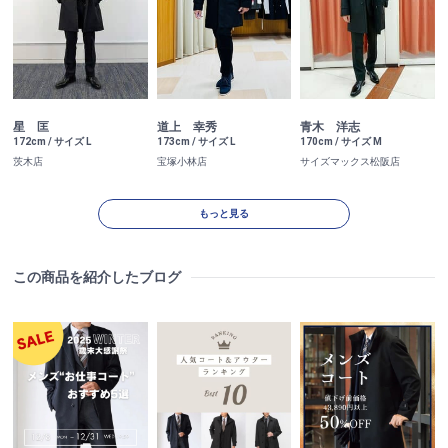
青木 洋志
星 匡
道上 幸秀
170cm / サイズ M
172cm / サイズ L
173cm / サイズ L
サイズマックス松阪店
茨木店
宝塚小林店
もっと見る
この商品を紹介したブログ