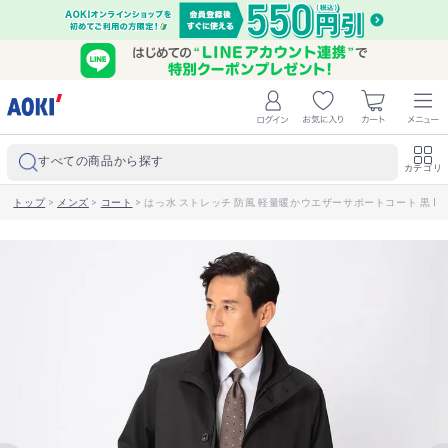
すべての商品から探す
カテゴリ
トップ
>
メンズ
>
コート
>
はっ水 ストレッチ 防風 軽量暖かウエザーサポートコート 黒 LES