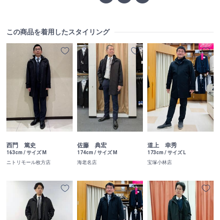
この商品を着用したスタイリング
西門 篤史
佐藤 典宏
道上 幸秀
163cm / サイズ M
174cm / サイズ M
173cm / サイズ L
ニトリモール枚方店
海老名店
宝塚小林店