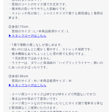
・普段のコートのサイズ感で大丈夫です。
・撥水性の良いサラサラした肌触りです。
・ストレッチ性が強く、ジャストサイズで着ても窮屈感なく着用出
来ます。
②身長173cm
普段のサイズ：L／本商品着用サイズ：L
▶スタッフコーデはこちら
・1着で複数の着こなしが楽しめます。
・軽いのにほんとに暖かく着やすく、ストレッチ抜群です。
・撥水機能もありちょっとした雪や雨でも安心ですよ。
＊完全防水ではありません。
・ライナーは、ダウンと保温綿の「ハイブリッドライナー」軽いの
にあったかさばっちりです。
③身長180cm
普段のサイズ：Ｍ／本商品着用サイズ：Ｍ
▶スタッフコーデはこちら
・スーツ用コートサイズはMですがMサイズで問題ないです◎
・着丈はやや長めで丁度良いです♪
・スーツ用コートなのでややゆったりしたサイズ感で電車吊り革な
ど窮屈感なくご使用いただけます。