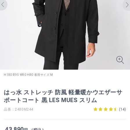
H180 B95 W80 H80 着用サイズ:M
はっ水 ストレッチ 防風 軽量暖かウエザーサ
ポートコート 黒 LES MUES スリム
品番：2480M244
(
14
)
43,890
円 （税込）