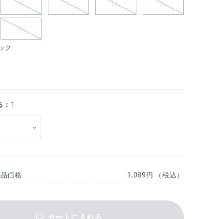
M
L
LL
3L
5L
ック
る：
1
商品価格
1,089円 （税込）
カートに入れる