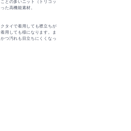
ることの多いニット（トリコッ
持った高機能素材。
ネクタイで着用しても襟立ちが
で着用しても様になります。ま
、かつ汚れも目立ちにくくなっ