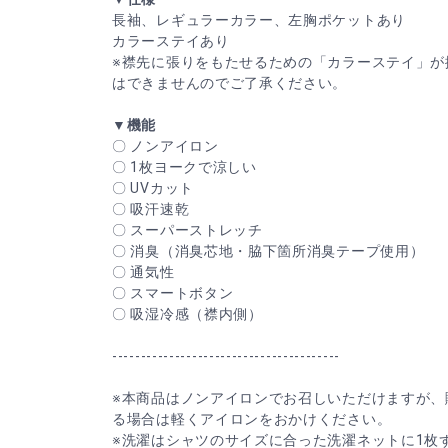
長袖、レギュラーカラー、左胸ポケットあり
カラーステイあり
※襟先に張りをもたせるための「カラーステイ」が
はできませんのでご了承ください。
▼機能
〇 ノンアイロン
〇 1枚ヨークで涼しい
〇 UVカット
〇 吸汗速乾
〇 スーパーストレッチ
〇 消臭（消臭芯地・脇下箇所消臭テープ使用）
〇 通気性
〇 スマートボタン
〇 吸湿冷感（襟内側）
----------------------------------------
※本商品はノンアイロンでお召しいただけますが、
る場合は軽くアイロンをおかけください。
※洗濯はシャツのサイズに合った洗濯ネットに1枚