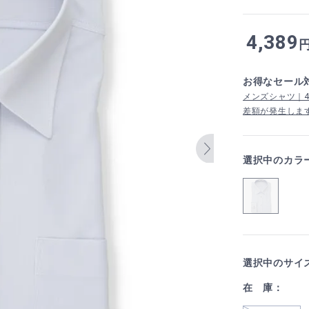
4,389
お得なセール
メンズシャツ｜4,
差額が発生しま
選択中のカラ
選択中のサイ
在 庫：