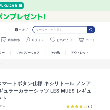
ヘルプ
店舗検索
ログイン
お気に入り
カート
ター
リカバリーウェア
その他
アウトレット
ット
スマートボタン仕様 キシリトール ノンア
ギュラーカラーシャツ LES MUES レギュ
ット
01A
(
1
)