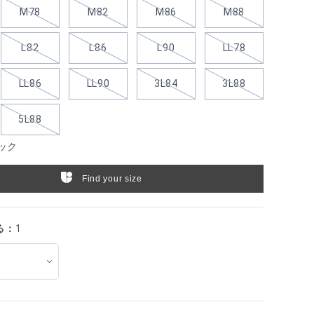
M78
M82
M86
M88
L82
L86
L90
LL78
LL86
LL90
3L84
3L88
5L88
ック
Find your size
る：
1