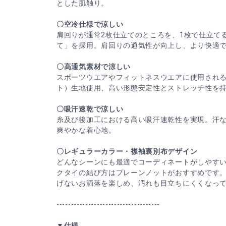
とした肌触り。
〇空冷仕様で涼しい
肩回りが通常2枚仕立てのところを、1枚で仕立てる
て」を採用。肩回りの通気性が向上し、より快適
〇高通気素材で涼しい
スポーツウエアやフィットネスウエアに使用され
ト）生地使用、高い形態安定性とストレッチ性を
〇吸汗速乾で涼しい
糸及び後加工における高い吸汗速乾性を実現。汗
爽やかな着心地。
〇レギュラーカラー・襟袖裏別布デザイン
どんなシーンにも最適でコーディネートがしやす
クタイの結び方はプレーンノットがおすすめです
げないお洒落を楽しめ、汚れも目立ちにくくなっ
------------------------------------
▼仕様