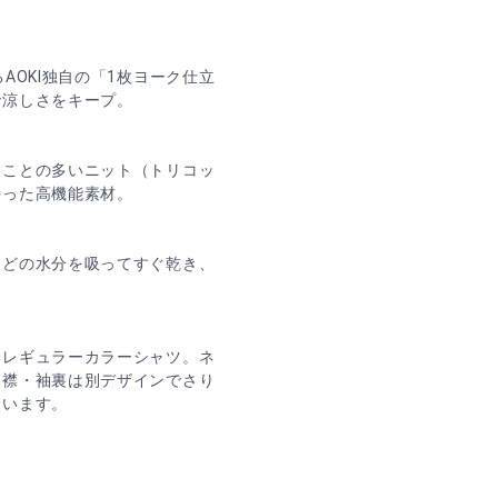
AOKI独自の「1枚ヨーク仕立
で涼しさをキープ。
ることの多いニット（トリコッ
持った高機能素材。
などの水分を吸ってすぐ乾き、
いレギュラーカラーシャツ。ネ
。襟・袖裏は別デザインでさり
ています。