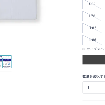
S82
L78
LL82
4L88
サイズスペ
数量を選択す