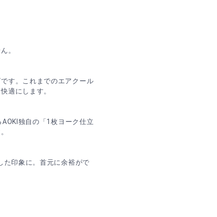
せん。
ズです。これまでのエアクール
を快適にします。
AOKI独自の「1枚ヨーク仕立
す。
とした印象に。首元に余裕がで