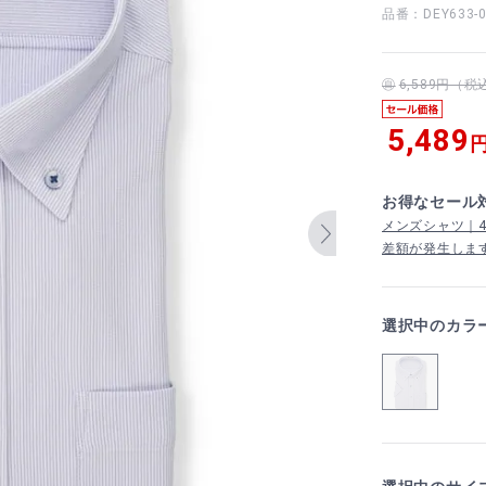
品番：DEY633-0
6,589円（
5,489
円
お得なセール
メンズシャツ｜4,
差額が発生しま
選択中のカラ