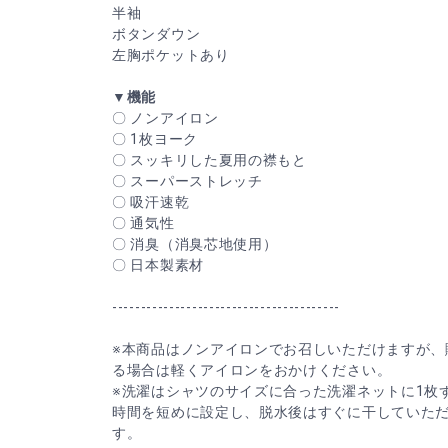
半袖
ボタンダウン
左胸ポケットあり
▼機能
〇 ノンアイロン
〇 1枚ヨーク
〇 スッキリした夏用の襟もと
〇 スーパーストレッチ
〇 吸汗速乾
〇 通気性
〇 消臭（消臭芯地使用）
〇 日本製素材
----------------------------------------
※本商品はノンアイロンでお召しいただけますが、
る場合は軽くアイロンをおかけください。
※洗濯はシャツのサイズに合った洗濯ネットに1枚
時間を短めに設定し、脱水後はすぐに干していた
す。