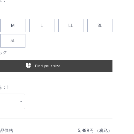
ズ：
M
L
LL
3L
5L
ック
Find your size
る：
1
商品価格
5,489円 （税込）