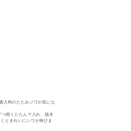
購入時のたたみジワが気にな
ずつ軽くたたんで入れ、脱水
だくときれいにシワが伸びま