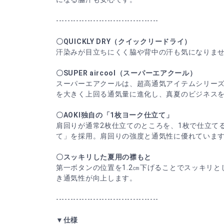
------------------------------------
〇QUICKLY DRY（クイックリードライ）
汗染みが目立ちにくく脇や背中の汗も気になりま
〇SUPER aircool（スーパーエアクール）
スーパーエアクールは、超高通気アイテムシリー
を大きく上回る通気量に進化し、真夏のビジネス
〇AOKI独自の「1枚ヨーク仕立て」
肩回りが通常2枚仕立てのところを、1枚で仕立てる
て」を採用。肩回りの強度と通気性に優れていま
〇スッキリした夏用の襟もと
第一ボタンの位置を1.2㎝下げることでスッキリ
き通気性が向上します。
------------------------------------
▼仕様