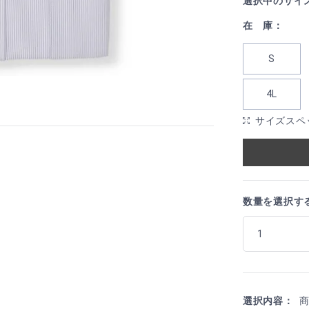
選択中のサイ
在 庫：
S
4L
サイズスペ
数量を選択す
選択内容：