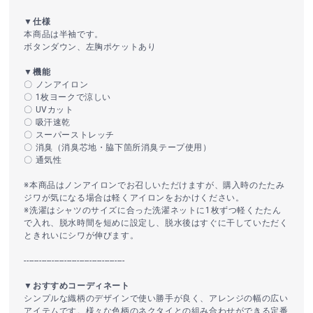
▼仕様
本商品は半袖です。
ボタンダウン、左胸ポケットあり
▼機能
〇 ノンアイロン
〇 1枚ヨークで涼しい
〇 UVカット
〇 吸汗速乾
〇 スーパーストレッチ
〇 消臭（消臭芯地・脇下箇所消臭テープ使用）
〇 通気性
※本商品はノンアイロンでお召しいただけますが、購入時のたたみ
ジワが気になる場合は軽くアイロンをおかけください。
※洗濯はシャツのサイズに合った洗濯ネットに1枚ずつ軽くたたん
で入れ、脱水時間を短めに設定し、脱水後はすぐに干していただく
ときれいにシワが伸びます。
----------------------------------------
▼おすすめコーディネート
シンプルな織柄のデザインで使い勝手が良く、アレンジの幅の広い
アイテムです。様々な色柄のネクタイとの組み合わせができる定番