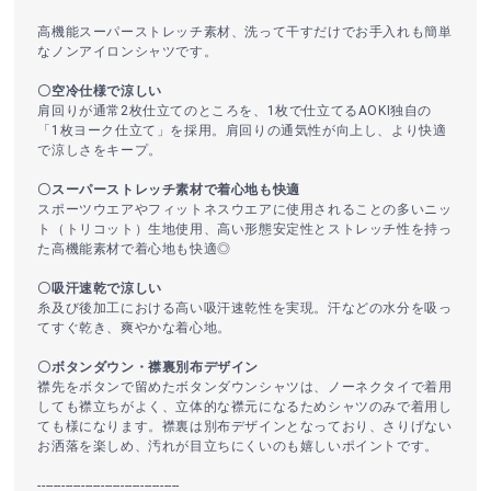
高機能スーパーストレッチ素材、洗って干すだけでお手入れも簡単
なノンアイロンシャツです。
〇空冷仕様で涼しい
肩回りが通常2枚仕立てのところを、1枚で仕立てるAOKI独自の
「1枚ヨーク仕立て」を採用。肩回りの通気性が向上し、より快適
で涼しさをキープ。
〇スーパーストレッチ素材で着心地も快適
スポーツウエアやフィットネスウエアに使用されることの多いニッ
ト（トリコット）生地使用、高い形態安定性とストレッチ性を持っ
た高機能素材で着心地も快適◎
〇吸汗速乾で涼しい
糸及び後加工における高い吸汗速乾性を実現。汗などの水分を吸っ
てすぐ乾き、爽やかな着心地。
〇ボタンダウン・襟裏別布デザイン
襟先をボタンで留めたボタンダウンシャツは、ノーネクタイで着用
しても襟立ちがよく、立体的な襟元になるためシャツのみで着用し
ても様になります。襟裏は別布デザインとなっており、さりげない
お洒落を楽しめ、汚れが目立ちにくいのも嬉しいポイントです。
------------------------------------