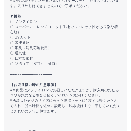
※襟先に張りをもたせるための「カラーステイ」が挿入されていま
す。取り外しはできませんのでご了承ください。
▼機能
〇 ノンアイロン
〇 スーパーストレッチ（ニット生地でストレッチ性があり楽な着
心地）
〇 UVカット
〇 吸汗速乾
〇 消臭（消臭芯地使用）
〇 通気性
〇 日本製素材
〇 防汚加工（襟回り・袖口）
----------------------------------------
【お取り扱い時の注意事項】
※本商品はノンアイロンでお召しいただけますが、購入時のたたみ
ジワが気になる場合は軽くアイロンをおかけください。
※洗濯はシャツのサイズに合った洗濯ネットに1枚ずつ軽くたたん
で入れ、脱水時間を短めに設定し、脱水後はすぐに干していただく
ときれいにシワが伸びます。
----------------------------------------