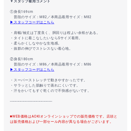
▼スタッフ着用コメント
①身長169cm
普段のサイズ：M82／本商品着用サイズ：M82
▶スタッフコーデはこちら
・肩幅/袖丈は丁度良く、胴回りは程よい余裕がある。
・タイトに着こなしたいならSサイズ着用。
・柔らかくしなやかな生地感。
・抜群の伸びでストレスない着心地。
②身長180cm
普段のサイズ：M86／本商品着用サイズ：M86
▶スタッフコーデはこちら
・スーパーストレッチで動きやすかったです。
・サラッとした肌触りで蒸れにくいです。
・汗をかいてもすぐ乾くので不快感がないです。
----------------------------------------
■WEB価格はAOKIオンラインショップでの販売価格です。店頭と
は販売価格および一部セール内容が異なる場合がございます。