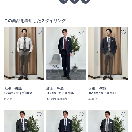
この商品を着用したスタイリング
大槻 拓哉
榎本 光希
大槻 拓哉
169cm / サイズ M82
180cm / サイズ M86
169cm / サイズ M82
名取店
池袋東口駅前店
名取店