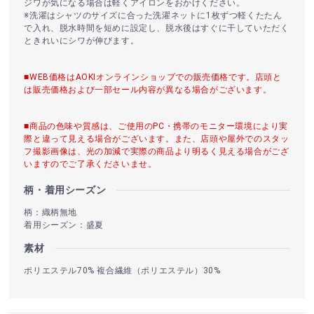
ジワが気になる場合は軽くアイロンをおかけください。
※洗濯はシャツのサイズに合った洗濯ネットに1枚ずつ軽くたたん
で入れ、脱水時間を短めに設定し、脱水後はすぐに干していただく
ときれいにシワが伸びます。
■WEB価格はAOKIオンラインショップでの販売価格です。店頭と
は販売価格および一部セール内容が異なる場合がございます。
■商品の色味や質感は、ご使用のPC・携帯のモニター環境により実
際と違って見える場合がございます。また、店頭や屋外でのスタッ
フ撮影画像は、光の加減で実際の商品より明るく見える場合がござ
いますのでご了承くださいませ。
柄・着用シーズン
柄：織柄無地
着用シーズン：盛夏
素材
ポリエステル70% 複合繊維（ポリエステル）30%