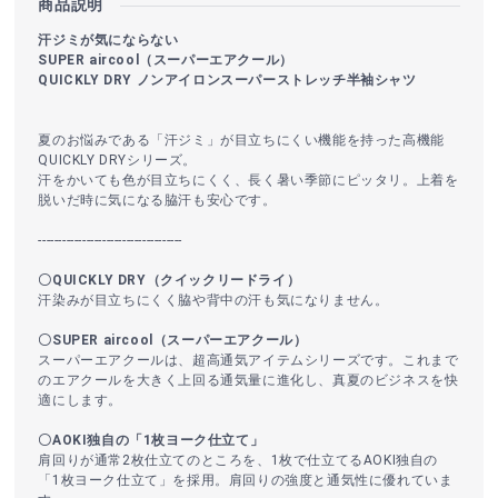
商品説明
汗ジミが気にならない
SUPER aircool（スーパーエアクール）
QUICKLY DRY ノンアイロンスーパーストレッチ半袖シャツ
夏のお悩みである「汗ジミ」が目立ちにくい機能を持った高機能
QUICKLY DRYシリーズ。
汗をかいても色が目立ちにくく、長く暑い季節にピッタリ。上着を
脱いだ時に気になる脇汗も安心です。
------------------------------------
〇QUICKLY DRY（クイックリードライ）
汗染みが目立ちにくく脇や背中の汗も気になりません。
〇SUPER aircool（スーパーエアクール）
スーパーエアクールは、超高通気アイテムシリーズです。これまで
のエアクールを大きく上回る通気量に進化し、真夏のビジネスを快
適にします。
〇AOKI独自の「1枚ヨーク仕立て」
肩回りが通常2枚仕立てのところを、1枚で仕立てるAOKI独自の
「1枚ヨーク仕立て」を採用。肩回りの強度と通気性に優れていま