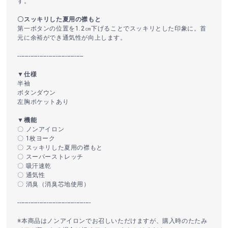
す。
〇スッキリした夏用の襟もと
第一ボタンの位置を1.2㎝下げることでスッキリとした印象に。首
元に余裕ができ通気性が向上します。
------------------------------------
▼仕様
半袖
ボタンダウン
左胸ポケットあり
▼機能
〇 ノンアイロン
〇 1枚ヨーク
〇 スッキリした夏用の襟もと
〇 スーパーストレッチ
〇 吸汗速乾
〇 通気性
〇 消臭（消臭芯地使用）
----------------------------------------
※本商品はノンアイロンでお召しいただけますが、購入時のたたみ