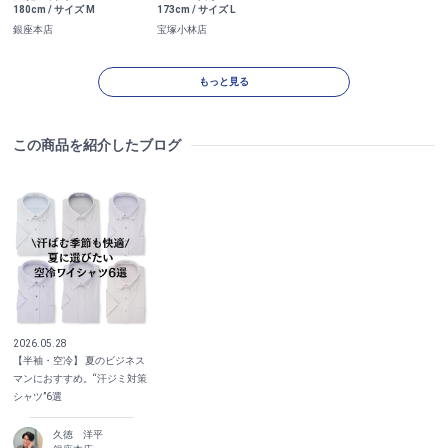
180cm / サイズ M
173cm / サイズ L
銀座本店
宝塚小林店
もっと見る
この商品を紹介したブログ
2026.05.28
【半袖・空冷】 夏のビジネス
マンにおすすめ。“汗ジミ対策
シャツ”6選
久徳 洋平