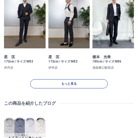
星 匡
星 匡
榎本 光希
172cm / サイズ M82
172cm / サイズ M82
180cm / サイズ M86
伊丹店
伊丹店
池袋東口駅前店
もっと見る
この商品を紹介したブログ