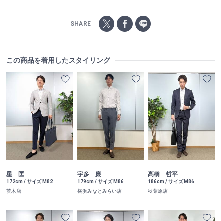
SHARE
この商品を着用したスタイリング
星 匡
宇多 廉
髙橋 哲平
172cm / サイズ M82
179cm / サイズ M86
186cm / サイズ M86
茨木店
横浜みなとみらい店
秋葉原店