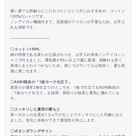
暑い夏でも肌触りにこだわりたいという方におすすめの、コットン
100%のシャツです。
ノンアイロン機能付きで、洗濯後のアイロンが不要なため、お手入
れも簡単です。
------------------------------------
〇コットン100%
綿の特徴である柔らかな肌ざわりを、お手入れ簡単ノンアイロンシ
ャツで叶えました。通気量が90㏄以上で夏に最適、肌離れも良く
身体にまとわりつかないため、身につけていても心地良く、夏も快
適に過ごせます。
〇AOKI独自の「1枚ヨーク仕立て」
肩回りが通常2枚仕立てのところを、1枚で仕立てるAOKI独自の
「1枚ヨーク仕立て」を採用。肩回りの強度と通気に優れていま
す。
〇スッキリした夏用の襟もと
第一ボタンの位置を1.2㎝下げることでスッキリとした印象になり
ました。首元に余裕ができて通気性が向上します。
〇ボタンダウンデザイン