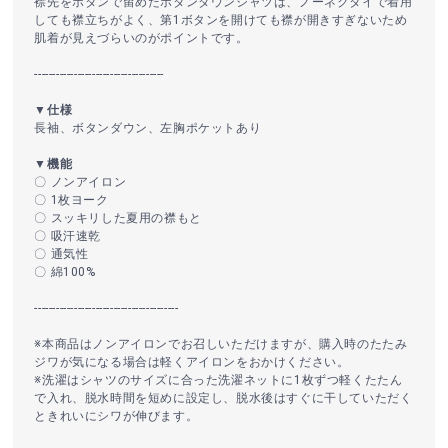
襟先をボタンで留めたボタンダウンシャツは、ノーネクタイで着用
しても襟立ちがよく、第1ボタンを開けても襟が開きすぎないため
肌着が見えづらいのがポイントです。
------------------------------------
▼仕様
長袖、ボタンダウン、左胸ポケットあり
▼機能
〇 ノンアイロン
〇 1枚ヨーク
〇 スッキリした夏用の襟もと
〇 吸汗速乾
〇 通気性
〇 綿100%
----------------------------------------
※本商品はノンアイロンでお召しいただけますが、購入時のたたみ
ジワが気になる場合は軽くアイロンをおかけください。
※洗濯はシャツのサイズに合った洗濯ネットに1枚ずつ軽くたたん
で入れ、脱水時間を短めに設定し、脱水後はすぐに干していただく
ときれいにシワが伸びます。