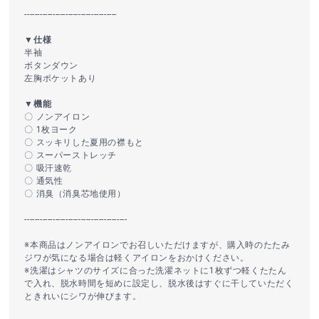
------------------------------------
▼仕様
半袖
ボタンダウン
左胸ポケットあり
▼機能
〇 ノンアイロン
〇 1枚ヨーク
〇 スッキリした夏用の襟もと
〇 スーパーストレッチ
〇 吸汗速乾
〇 通気性
〇 消臭（消臭芯地使用）
----------------------------------------
※本商品はノンアイロンでお召しいただけますが、購入時のたたみ
ジワが気になる場合は軽くアイロンをおかけください。
※洗濯はシャツのサイズに合った洗濯ネットに1枚ずつ軽くたたん
で入れ、脱水時間を短めに設定し、脱水後はすぐに干していただく
ときれいにシワが伸びます。