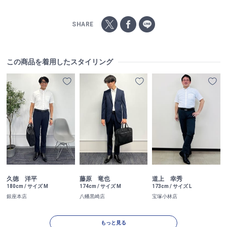
SHARE
この商品を着用したスタイリング
久徳 洋平
藤原 竜也
道上 幸秀
180cm / サイズ M
174cm / サイズ M
173cm / サイズ L
銀座本店
八幡黒崎店
宝塚小林店
もっと見る