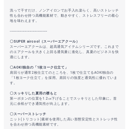
洗って干すだけ、ノンアイロンでお手入れ楽らく、高いストレッチ
性も合わせ持つ高機能素材で、動きやすく、ストレスフリーの着心
地を味わえます。
------------------------------------
〇SUPER aircool（スーパーエアクール）
スーパーエアクールは、超高通気アイテムシリーズです。これまで
のエアクールを大きく上回る通気量に進化し、真夏のビジネスを快
適にします。
〇AOKI独自の「1枚ヨーク仕立て」
肩回りが通常2枚仕立てのところを、1枚で仕立てるAOKI独自の
「1枚ヨーク仕立て」を採用。肩回りの強度と通気性に優れていま
す。
〇スッキリした夏用の襟もと
第一ボタンの位置を1.2㎝下げることでスッキリとした印象に。首
元に余裕ができ通気性が向上します。
〇スーパーストレッチ
ニット(トリコット)素材を使用した高い形態安定性とストレッチ性
を合わせ持つ高機能素材です。