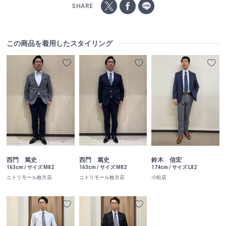
SHARE
この商品を着用したスタイリング
西門 篤史
西門 篤史
鈴木 信宏
163cm / サイズ M82
163cm / サイズ M82
174cm / サイズ L82
ニトリモール枚方店
ニトリモール枚方店
小松店