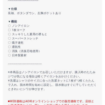
------------------------------------
▼仕様
長袖、ボタンダウン、左胸ポケットあり
▼機能
〇 ノンアイロン
〇 1枚ヨーク
〇 スッキリした夏用の襟もと
〇 スーパーストレッチ
〇 吸汗速乾
〇 通気性
〇 消臭（消臭芯地使用）
〇 日本製素材
----------------------------------------
※本商品はノンアイロンでお召しいただけますが、購入時のたたみ
ジワが気になる場合は軽くアイロンをおかけください。
※洗濯はシャツのサイズに合った洗濯ネットに1枚ずつ軽くたたん
で入れ、脱水時間を短めに設定し、脱水後はすぐに干していただく
ときれいにシワが伸びます。
■WEB価格はAOKIオンラインショップでの販売価格です。店頭と