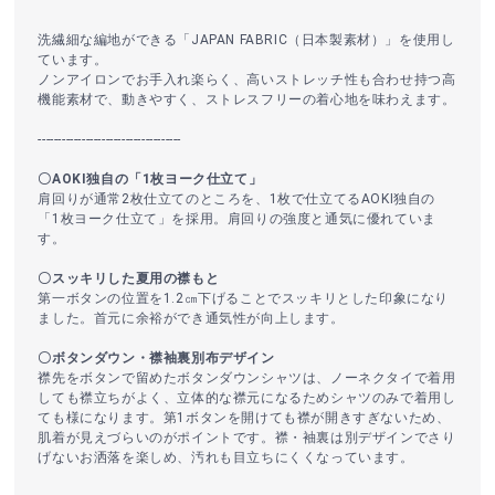
洗繊細な編地ができる「JAPAN FABRIC（日本製素材）」を使用し
ています。
ノンアイロンでお手入れ楽らく、高いストレッチ性も合わせ持つ高
機能素材で、動きやすく、ストレスフリーの着心地を味わえます。
------------------------------------
〇AOKI独自の「1枚ヨーク仕立て」
肩回りが通常2枚仕立てのところを、1枚で仕立てるAOKI独自の
「1枚ヨーク仕立て」を採用。肩回りの強度と通気に優れていま
す。
〇スッキリした夏用の襟もと
第一ボタンの位置を1.2㎝下げることでスッキリとした印象になり
ました。首元に余裕ができ通気性が向上します。
〇ボタンダウン・襟袖裏別布デザイン
襟先をボタンで留めたボタンダウンシャツは、ノーネクタイで着用
しても襟立ちがよく、立体的な襟元になるためシャツのみで着用し
ても様になります。第1ボタンを開けても襟が開きすぎないため、
肌着が見えづらいのがポイントです。襟・袖裏は別デザインでさり
げないお洒落を楽しめ、汚れも目立ちにくくなっています。