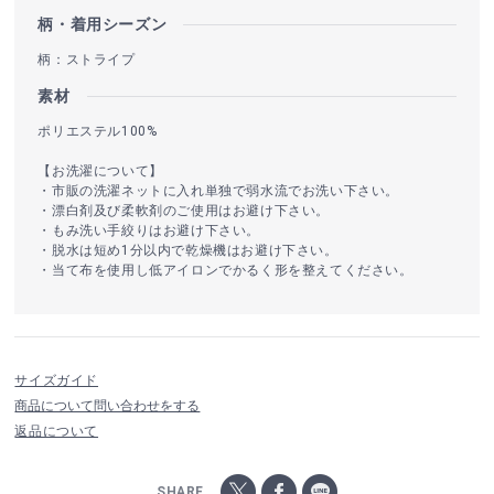
柄・着用シーズン
柄：ストライプ
素材
ポリエステル100%
【お洗濯について】
・市販の洗濯ネットに入れ単独で弱水流でお洗い下さい。
・漂白剤及び柔軟剤のご使用はお避け下さい。
・もみ洗い手絞りはお避け下さい。
・脱水は短め1分以内で乾燥機はお避け下さい。
・当て布を使用し低アイロンでかるく形を整えてください。
サイズガイド
商品について問い合わせをする
返品について
SHARE