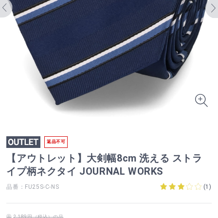
返品不可
【アウトレット】大剣幅8cm 洗える ストラ
イプ柄ネクタイ JOURNAL WORKS
品番：FU25S-C-NS
(
1
)
2,189円（税込）の品