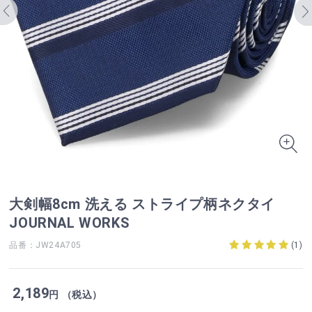
大剣幅8cm 洗える ストライプ柄ネクタイ
JOURNAL WORKS
品番：JW24A705
(
1
)
2,189
円 （税込）