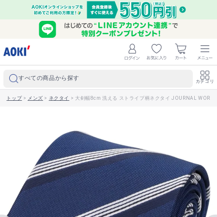
すべての商品から探す
カテゴリ
トップ
>
メンズ
>
ネクタイ
>
大剣幅8cm 洗える ストライプ柄ネクタイ JOURNAL WORKS