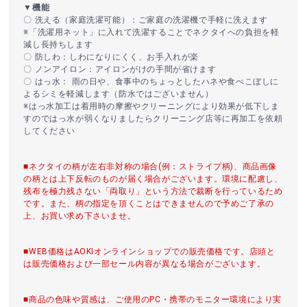
▼機能
〇 洗える（家庭洗濯可能）：ご家庭の洗濯機で手軽に洗えます
※「洗濯用ネット」に入れて洗濯することでネクタイへの負担を軽
減し長持ちします
〇 防しわ：しわになりにくく、お手入れが楽
〇 ノンアイロン：アイロンがけの手間が省けます
〇 はっ水： 雨の日や、食事中のちょっとしたハネや食べこぼしに
よるシミを軽減します（防水ではございません）
※はっ水加工は着用時の摩擦やクリーニングにより効果が低下しま
すのではっ水が弱くなりましたらクリーニング店等に再加工を依頼
してください
■ネクタイの柄が左右非対称の場合(例：ストライプ柄)、商品画像
の柄とは上下反転のものが届く場合がございます。環境に配慮し、
残布を極力残さない「両取り」という方法で裁断を行っているため
です。また、柄の指定を頂くことはできませんので予めご了承の
上、お買い求め下さいませ。
■WEB価格はAOKIオンラインショップでの販売価格です。店頭と
は販売価格および一部セール内容が異なる場合がございます。
■商品の色味や質感は、ご使用のPC・携帯のモニター環境により実