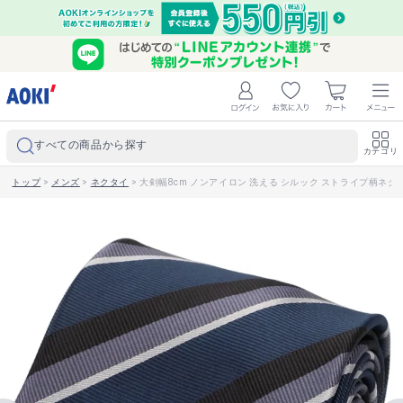
すべての商品から探す
カテゴリ
トップ
>
メンズ
>
ネクタイ
>
大剣幅8cm ノンアイロン 洗える シルック ストライプ柄ネクタイ 