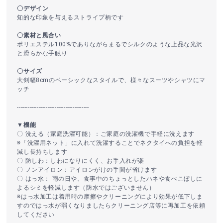
〇デザイン
知的な印象を与えるストライプ柄です
〇素材と風合い
ポリエステル100%でありながらまるでシルクのような上品な光沢
と滑らかな手触り
〇サイズ
大剣幅8cmのベーシックなスタイルで、様々なスーツやシャツにマ
ッチ
----------------------------------------
▼機能
〇 洗える（家庭洗濯可能）：ご家庭の洗濯機で手軽に洗えます
※「洗濯用ネット」に入れて洗濯することでネクタイへの負担を軽
減し長持ちします
〇 防しわ：しわになりにくく、お手入れが楽
〇 ノンアイロン：アイロンがけの手間が省けます
〇 はっ水： 雨の日や、食事中のちょっとしたハネや食べこぼしに
よるシミを軽減します（防水ではございません）
※はっ水加工は着用時の摩擦やクリーニングにより効果が低下しま
すのではっ水が弱くなりましたらクリーニング店等に再加工を依頼
してください