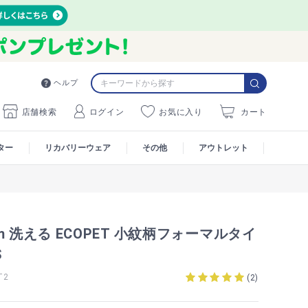
ヘルプ
店舗検索
ログイン
お気に入り
カート
ター
リカバリーウェア
その他
アウトレット
m 洗える ECOPET 小紋柄フォーマルタイ
S
T2
(
2
)