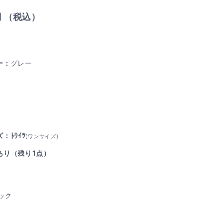
円 （税込）
ー：
グレー
：ﾄｳｲﾂ
(ワンサイズ)
あり（残り1点）
ック