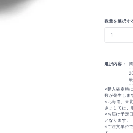
数量を選択す
選択内容：
2
※購入確定時
数が発生しま
※北海道、東
きましては、
※お届け予定
となります。
※ご注文単位
す。