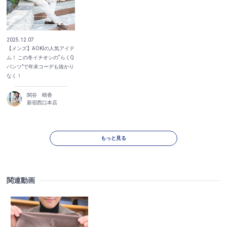
2025.12.07
【メンズ】AOKIの人気アイテ
ム！ この冬イチオシの“らくQ
パンツ”で年末コーデも抜かり
なく！
関谷 晴香
新宿西口本店
もっと見る
関連動画