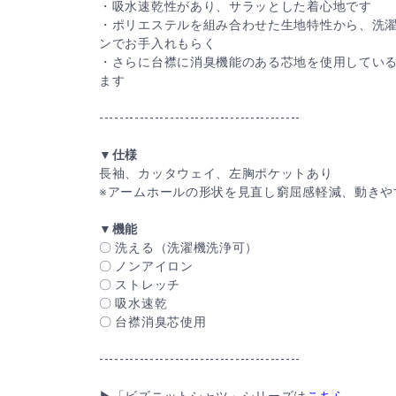
・吸水速乾性があり、サラッとした着心地です
・ポリエステルを組み合わせた生地特性から、洗
ンでお手入れもらく
・さらに台襟に消臭機能のある芯地を使用してい
ます
----------------------------------------
▼仕様
長袖、カッタウェイ、左胸ポケットあり
※アームホールの形状を見直し窮屈感軽減、動きや
▼機能
〇 洗える（洗濯機洗浄可）
〇 ノンアイロン
〇 ストレッチ
〇 吸水速乾
〇 台襟消臭芯使用
----------------------------------------
▶「ビズニットシャツ」シリーズは
こちら