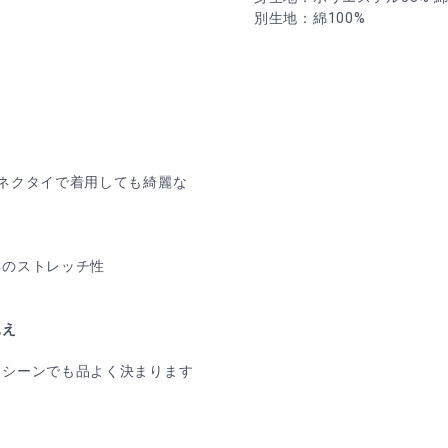
別生地：綿100%
ネクタイで着用しても綺麗な
群のストレッチ性
見え
なシーンでも品よく決まります
用