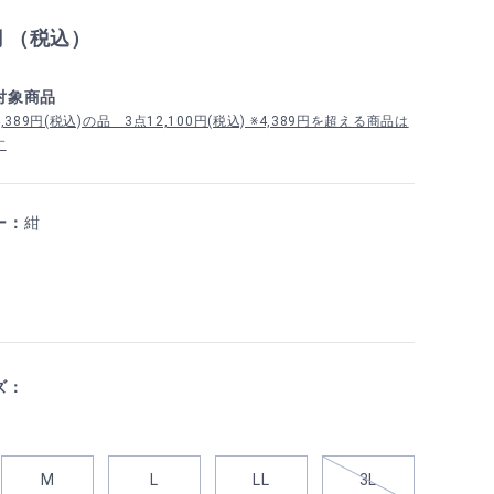
円 （税込）
対象商品
389円(税込)の品 3点12,100円(税込) ※4,389円を超える商品は
す
ー：
紺
ズ：
M
L
LL
3L