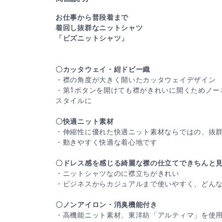
お仕事から普段着まで
着回し抜群なニットシャツ
「ビズニットシャツ」
〇カッタウェイ・紺ドビー織
・襟の角度が大きく開いたカッタウェイデザイン
・第1ボタンを開けても襟がきれいに開くためノー
スタイルに
〇快適ニット素材
・伸縮性に優れた快適ニット素材ならではの、抜
・動きやすく快適な着心地です
〇ドレス感を感じる綺麗な襟の仕立てできちんと
・ニットシャツなのに襟立ちがきれい
・ビジネスからカジュアルまで使いやすく、どん
〇ノンアイロン・消臭機能付き
・高機能ニット素材、東洋紡「アルティマ」を使