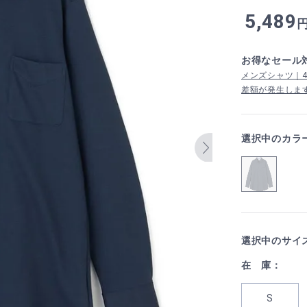
5,489
お得なセール
メンズシャツ｜4,
差額が発生しま
選択中のカラ
選択中のサイ
在 庫：
S