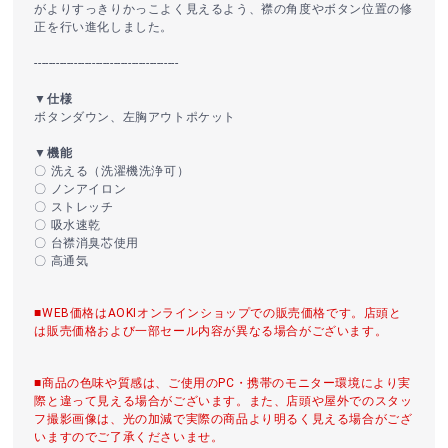
がよりすっきりかっこよく見えるよう、襟の角度やボタン位置の修
正を行い進化しました。
----------------------------------------
▼仕様
ボタンダウン、左胸アウトポケット
▼機能
〇 洗える（洗濯機洗浄可）
〇 ノンアイロン
〇 ストレッチ
〇 吸水速乾
〇 台襟消臭芯使用
〇 高通気
■WEB価格はAOKIオンラインショップでの販売価格です。店頭と
は販売価格および一部セール内容が異なる場合がございます。
■商品の色味や質感は、ご使用のPC・携帯のモニター環境により実
際と違って見える場合がございます。また、店頭や屋外でのスタッ
フ撮影画像は、光の加減で実際の商品より明るく見える場合がござ
いますのでご了承くださいませ。