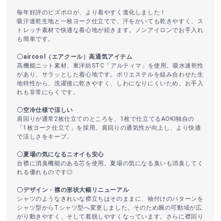
毎年好評のビズポロが、より着やすく進化しました！
吸汗速乾生地と一枚ヨーク仕立てで、汗をかいても乾きやすく、ス
トレッチ素材で快適な着心地が続きます。ノンアイロンでお手入れ
も簡単です。
〇aircool（エアクール）高通気アイテム
高機能ニット素材、東洋紡STC「アルティマ」を使用。吸水速乾性
があり、サラッとした着心地です。ポリエステルを組み合わせた生
地特性から、洗濯後に乾きやすく、しわになりにくいため、お手入
れも非常にらくです。
〇空冷仕様で涼しい
肩回りが通常2枚仕立てのところを、1枚で仕立てるAOKI独自の
「1枚ヨーク仕立て」を採用。肩回りの通気性が向上し、より快適
で涼しさをキープ。
〇夏場の気になるニオイも安心
台襟に消臭機能のある芯を使用。夏場の気になる臭いも消臭してく
れる優れものです◎
〇デザイン・襟の形状大幅リニューアル
シャツのようなきれいな襟立ちはそのままに、袖付けのパターンを
シャツ型からTシャツ型へ変更しました。そのため腕の可動域が広
がり動きやすく、そして着脱しやすくなっています。さらに襟回り