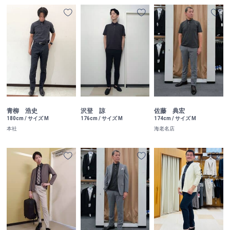
青柳 浩史
沢登 諒
佐藤 典宏
180cm / サイズ M
176cm / サイズ M
174cm / サイズ M
本社
海老名店