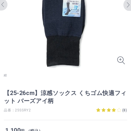
紺
【25-26cm】涼感ソックス くちゴム快適フィ
ット バーズアイ柄
品番：25SSRY2
(
8
)
1,100
円 （税込）