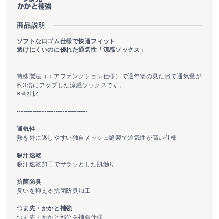
商品説明
ソフトな口ゴム仕様で快適フィット
透けにくいのに優れた通気性「涼感ソックス」
特殊製法（エアファンクション仕様）で通年物の見た目で通気量が
約3倍にアップした涼感ソックスです。
※当社比
----------------------------------------
通気性
熱を外に逃しやすい独自メッシュ縫製で通気性が高い仕様
吸汗速乾
吸汗速乾加工でサラッとした肌触り
抗菌防臭
臭いを抑える抗菌防臭加工
つま先・かかと補強
つま先・かかと部分を補強仕様