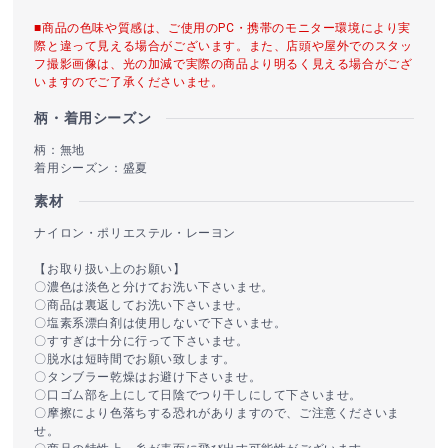
■商品の色味や質感は、ご使用のPC・携帯のモニター環境により実
際と違って見える場合がございます。また、店頭や屋外でのスタッ
フ撮影画像は、光の加減で実際の商品より明るく見える場合がござ
いますのでご了承くださいませ。
柄・着用シーズン
柄：無地
着用シーズン：盛夏
素材
ナイロン・ポリエステル・レーヨン
【お取り扱い上のお願い】
〇濃色は淡色と分けてお洗い下さいませ。
〇商品は裏返してお洗い下さいませ。
〇塩素系漂白剤は使用しないで下さいませ。
〇すすぎは十分に行って下さいませ。
〇脱水は短時間でお願い致します。
〇タンブラー乾燥はお避け下さいませ。
〇口ゴム部を上にして日陰でつり干しにして下さいませ。
〇摩擦により色落ちする恐れがありますので、ご注意くださいま
せ。