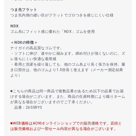
つま先フラット
つま先内側の縫い目がフラットでゴロつきを感じにくい仕様
NDX
ゴム糸にフィット感に優れた「NDX」ゴムを使用
＜NDXの特徴＞
ナイガイの高品質なゴムです。
・ソフトに伸び、速やかに縮みます。締め付けが強くないのに、ズ
レ落ちにくい快適な着用感
・着用と洗濯を繰り返しても、他のゴム糸より長く張力を保持。履
き口部分は、他のゴムより1.5倍長く使えます（メーカー測定結果
より）
■こちらの商品は同一商品で複数品番があるため以下の品番でお届
けする場合がございます。また、商品の生産時期により織りネーム
が異なる場合がございますのでご了承ください。
品番：26SSRY3
■WEB価格はAOKIオンラインショップでの販売価格です。店頭と
は販売価格および一部セール内容が異なる場合がございます。