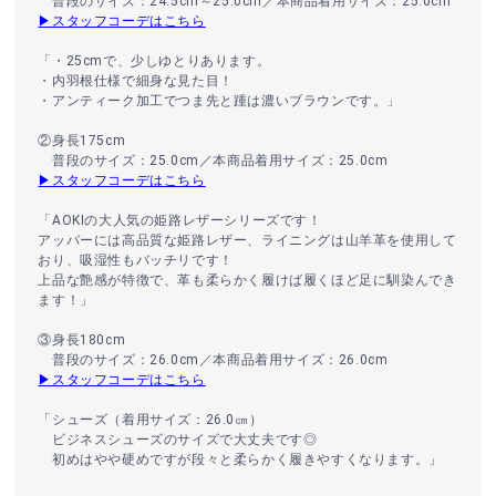
普段のサイズ：24.5cm～25.0cm／本商品着用サイズ：25.0cm
▶スタッフコーデはこちら
「・25cmで、少しゆとりあります。
・内羽根仕様で細身な見た目！
・アンティーク加工でつま先と踵は濃いブラウンです。」
②身長175cm
普段のサイズ：25.0cm／本商品着用サイズ：25.0cm
▶スタッフコーデはこちら
「AOKIの大人気の姫路レザーシリーズです！
アッパーには高品質な姫路レザー、ライニングは山羊革を使用して
おり、吸湿性もバッチリです！
上品な艶感が特徴で、革も柔らかく履けば履くほど足に馴染んでき
ます！」
③身長180cm
普段のサイズ：26.0cm／本商品着用サイズ：26.0cm
▶スタッフコーデはこちら
「シューズ（着用サイズ：26.0㎝）
ビジネスシューズのサイズで大丈夫です◎
初めはやや硬めですが段々と柔らかく履きやすくなります。」