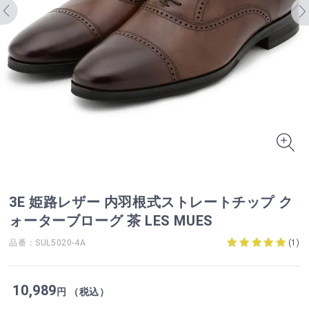
3E 姫路レザー 内羽根式ストレートチップ ク
ォーターブローグ 茶 LES MUES
品番：SUL5020-4A
(
1
)
10,989
円 （税込）