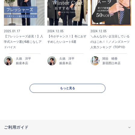
2025.01.17
2024.12.05
2024.12.05
【フレッシャーズ必見！】入
【今がチャンス！】冬におす
＼みんながいま注目している
学式スーツ選び&着こなしア
すめしたいコート6選
のはこれ！！／メンズスーツ
ドバイス
人気ランキング《TOP10》
久徳 洋平
久徳 洋平
関谷 晴香
銀座本店
銀座本店
新宿西口本店
もっと見る
ご利用ガイド