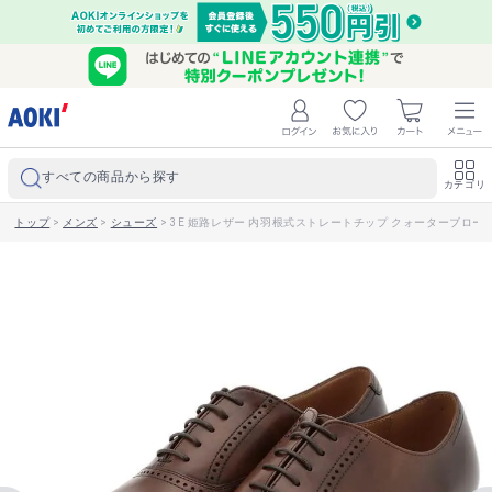
すべての商品から探す
カテゴリ
トップ
>
メンズ
>
シューズ
>
3E 姫路レザー 内羽根式ストレートチップ クォーターブローグ 茶