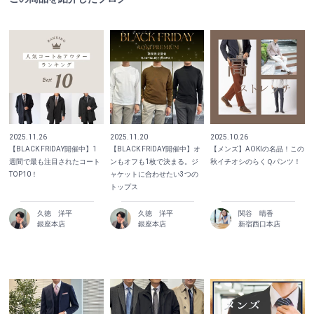
2025.11.26
2025.11.20
2025.10.26
【BLACK FRIDAY開催中】1
【BLACK FRIDAY開催中】オ
【メンズ】AOKIの名品！この
週間で最も注目されたコート
ンもオフも1枚で決まる。ジ
秋イチオシのらくＱパンツ！
TOP10！
ャケットに合わせたい3つの
トップス
久徳 洋平
久徳 洋平
関谷 晴香
銀座本店
銀座本店
新宿西口本店