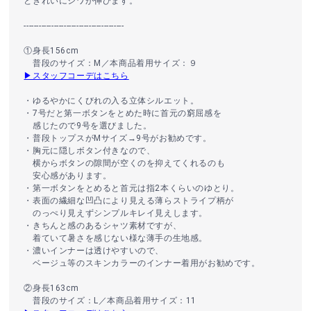
ときれいにシワが伸びます。
----------------------------------------
①身長156cm
普段のサイズ：M／本商品着用サイズ：９
▶スタッフコーデはこちら
・ゆるやかにくびれの入る立体シルエット。
・7号だと第一ボタンをとめた時に首元の窮屈感を
感じたので9号を選びました。
・普段トップスがMサイズ→9号がお勧めです。
・胸元に隠しボタン付きなので、
横からボタンの隙間が空くのを抑えてくれるのも
安心感があります。
・第一ボタンをとめると首元は指2本くらいのゆとり。
・表面の繊細な凹凸により見える薄らストライプ柄が
のっぺり見えずシンプルキレイ見えします。
・きちんと感のあるシャツ素材ですが、
着ていて暑さを感じない様な薄手の生地感。
・濃いインナーは透けやすいので、
ベージュ等のスキンカラーのインナー着用がお勧めです。
②身長163cm
普段のサイズ：L／本商品着用サイズ：11