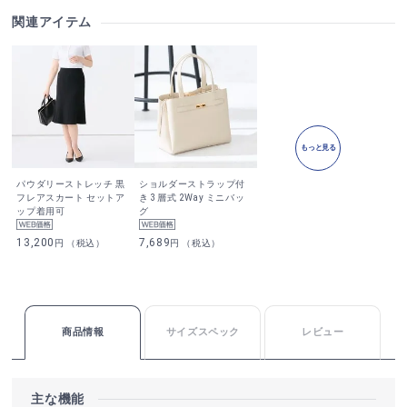
関連アイテム
もっと見る
パウダリーストレッチ 黒
ショルダーストラップ付
フレアスカート セットア
き 3層式 2Way ミニバッ
ップ着用可
グ
13,200
7,689
円 （税込）
円 （税込）
商品情報
サイズスペック
レビュー
主な機能