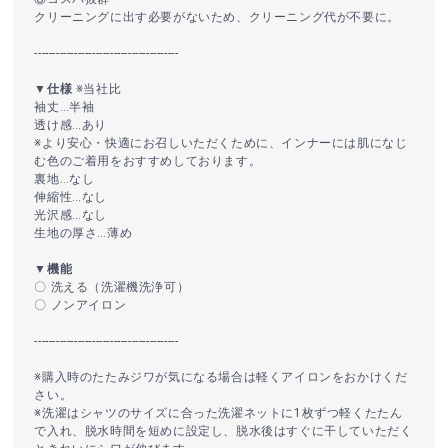
クリーニングに出す必要がないため、クリーニング代が不要に。
----------------------------------------
▼仕様
※当社比
袖丈…半袖
透け感…あり
※より安心・快適にお召しいただくために、インナーには肌になじ
む色のご着用をおすすめしております。
裏地…なし
伸縮性…なし
光沢感…なし
生地の厚さ…薄め
▼機能
〇 洗える（洗濯機洗浄可）
〇 ノンアイロン
----------------------------------------
※購入時のたたみジワが気になる場合は軽くアイロンをおかけくだ
さい。
※洗濯はシャツのサイズに合った洗濯ネットに1枚ずつ軽くたたん
で入れ、脱水時間を短めに設定し、脱水後はすぐに干していただく