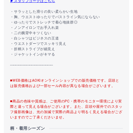
▶スタッフコーデはこちら
・サラッとした滑りの良い柔らかい生地
・胸、ウエストゆったりでバストライン気にならない
・ゆったりでストレッチで着心地抜群◎
・ノンアイロンでお手入れ楽
・二の腕背中キツくない
・白シャツはビジネスの王道
・ウエストダーツでスッキリ見え
・折柄ストライプが細見え
・ジャケットインがキマる
----------------------------------------
■WEB価格はAOKIオンラインショップでの販売価格です。店頭と
は販売価格および一部セール内容が異なる場合がございます。
■商品の色味や質感は、ご使用のPC・携帯のモニター環境により実
際と違って見える場合がございます。また、店頭や屋外でのスタッ
フ撮影画像は、光の加減で実際の商品より明るく見える場合がござ
いますのでご了承くださいませ。
柄・着用シーズン