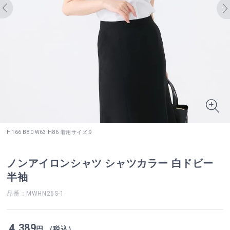
H166 B80 W63 H86 着用サイズ:9
ノンアイロンシャツ シャツカラー 白ドビー
半袖
品番：MWHN26S-1
4,389
円 （税込）