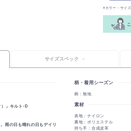
※カラー・サイ
サイズスペック
柄・着用シーズン
柄：無地
素材
ィ）」キルト-D
表地：ナイロン
裏地：ポリエステル
さ。雨の日も晴れの日もデイリ
持ち手：合成皮革