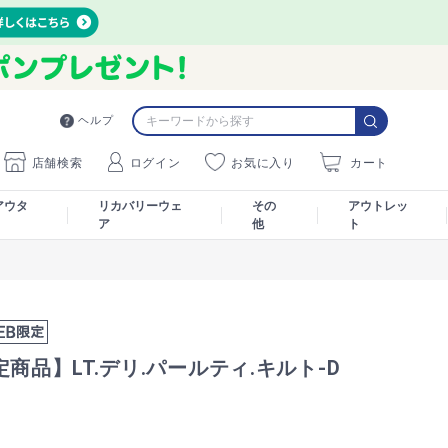
ヘルプ
店舗検索
ログイン
お気に入り
カート
アウタ
リカバリーウェ
その
アウトレッ
ア
他
ト
定商品】LT.デリ.パールティ.キルト-D
E
3