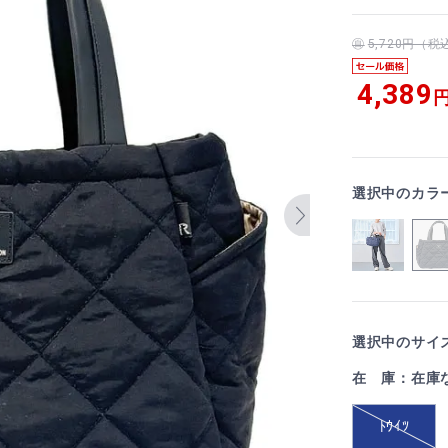
5,720円（
4,389
円
選択中のカラ
選択中のサイズ
在 庫：在庫
ﾄｳｲﾂ