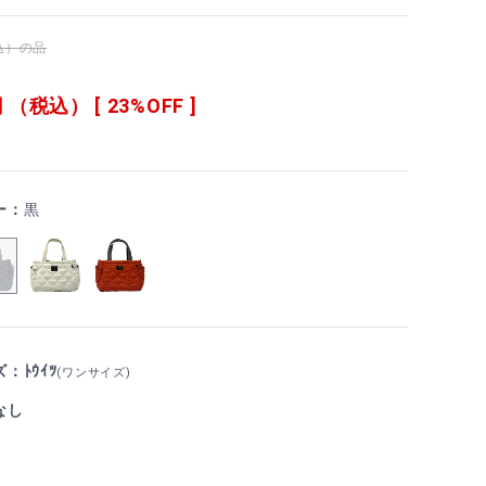
税込）の品
 （税込） [ 23%OFF ]
ー：
黒
：ﾄｳｲﾂ
(ワンサイズ)
なし