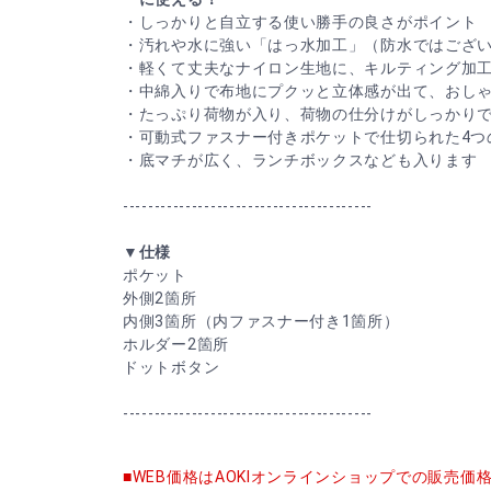
・しっかりと自立する使い勝手の良さがポイント
・汚れや水に強い「はっ水加工」（防水ではござ
・軽くて丈夫なナイロン生地に、キルティング加
・中綿入りで布地にプクッと立体感が出て、おし
・たっぷり荷物が入り、荷物の仕分けがしっかり
・可動式ファスナー付きポケットで仕切られた4つ
・底マチが広く、ランチボックスなども入ります
----------------------------------------
▼仕様
ポケット
外側2箇所
内側3箇所（内ファスナー付き1箇所）
ホルダー2箇所
ドットボタン
----------------------------------------
■WEB価格はAOKIオンラインショップでの販売