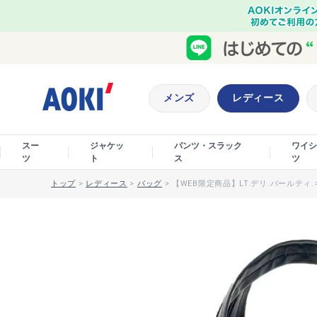
メンズ
レディース
スー
ジャケッ
パンツ・スラック
ワイシ
ツ
ト
ス
ツ
トップ
>
レディース
>
バッグ
>
【WEB限定商品】LT.デリ.パールティ.キ