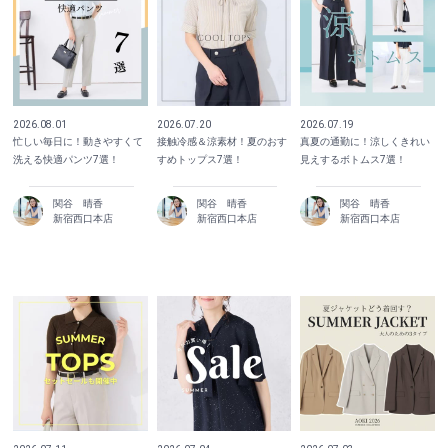
2026.08.01
2026.07.20
2026.07.19
忙しい毎日に！動きやすくて
接触冷感＆涼素材！夏のおす
真夏の通勤に！涼しくきれい
洗える快適パンツ7選！
すめトップス7選！
見えするボトムス7選！
関谷 晴香
関谷 晴香
関谷 晴香
新宿西口本店
新宿西口本店
新宿西口本店