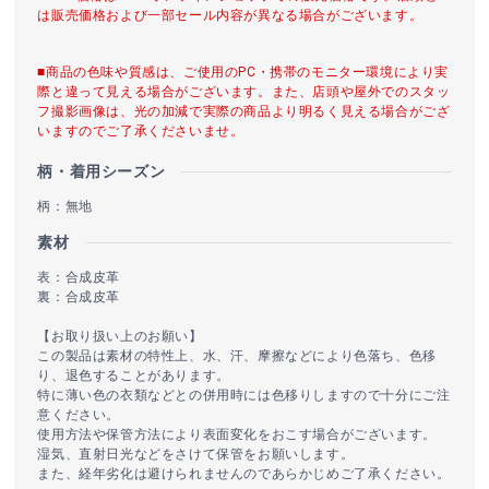
は販売価格および一部セール内容が異なる場合がございます。
■商品の色味や質感は、ご使用のPC・携帯のモニター環境により実
際と違って見える場合がございます。また、店頭や屋外でのスタッ
フ撮影画像は、光の加減で実際の商品より明るく見える場合がござ
いますのでご了承くださいませ。
柄・着用シーズン
柄：無地
素材
表：合成皮革
裏：合成皮革
【お取り扱い上のお願い】
この製品は素材の特性上、水、汗、摩擦などにより色落ち、色移
り、退色することがあります。
特に薄い色の衣類などとの併用時には色移りしますので十分にご注
意ください。
使用方法や保管方法により表面変化をおこす場合がございます。
湿気、直射日光などをさけて保管をお願いします。
また、経年劣化は避けられませんのであらかじめご了承ください。