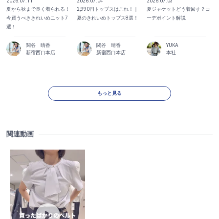
2026.07.11
2026.07.04
2026.07.03
夏から秋まで長く着られる！
2,990円トップスはこれ！｜
夏ジャケットどう着回す？コ
今買うべききれいめニット7
夏のきれいめトップス8選！
ーデポイント解説
選！
関谷 晴香
関谷 晴香
YUKA
新宿西口本店
新宿西口本店
本社
もっと見る
関連動画