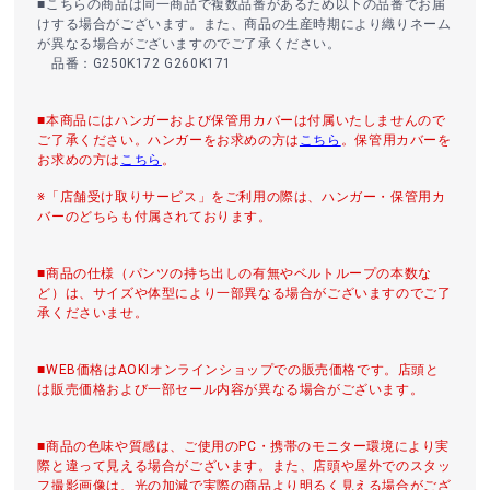
■こちらの商品は同一商品で複数品番があるため以下の品番でお届
けする場合がございます。また、商品の生産時期により織りネーム
が異なる場合がございますのでご了承ください。
品番：G250K172 G260K171
■本商品にはハンガーおよび保管用カバーは付属いたしませんので
ご了承ください。ハンガーをお求めの方は
こちら
。保管用カバーを
お求めの方は
こちら
。
※「店舗受け取りサービス」をご利用の際は、ハンガー・保管用カ
バーのどちらも付属されております。
■商品の仕様（パンツの持ち出しの有無やベルトループの本数な
ど）は、サイズや体型により一部異なる場合がございますのでご了
承くださいませ。
■WEB価格はAOKIオンラインショップでの販売価格です。店頭と
は販売価格および一部セール内容が異なる場合がございます。
■商品の色味や質感は、ご使用のPC・携帯のモニター環境により実
際と違って見える場合がございます。また、店頭や屋外でのスタッ
フ撮影画像は、光の加減で実際の商品より明るく見える場合がござ