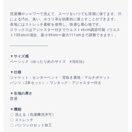
洗濯機やシャワーで洗えて、スーツをいつでも清潔に保てます。汗
による汚れ、臭い、ホコリ等を効果的に落とすことができます。
表地にはストレッチ素材を使用し、快適な着心地です。
スラックスはアジャスター付きでウエスト±6cm調節可能（ウエス
ト105cmの場合、最小99cm〜最大111cmまで調整できます）。
------------------------------------
▼サイズ感
ベーシック（ゆったりめのサイズ ※当社比）
▼仕様
ジャケット：センターベント・背抜き裏地・マルチポケット
パンツ（2本セット）：ワンタック・アジャスター付き
▼生地の厚さ
普通
▼機能
〇 洗える（洗濯機洗浄可）
〇 ストレッチ
〇 パンツシロセット加工