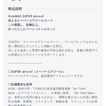
商品説明
SizeMAX SUPER aircool
洗えるスーパーエアクールスーツ
この風通し、想像以上。
ゆったりしたベーシックシルエット
大好評の「スーパーエアクールスーツ」。ウールブレンドながらも
高い通気性とさらりとした肌触りを両立。
涼しさを追求した専用の裏地が不快な蒸れを抑え、真夏の環境下で
も快適なビジネスシーンをサポートします。
----------------------------------------
〇SUPER aircool（スーパーエアクール）
スーパーエアクールは、超高通気アイテムシリーズです。
〇快適素材を使用
AOKI・信州大学・TOABOの産学協同開発素材「Air Tech
Spun（エアーテックスパン）」を表地に使用。「Air Tech Spun」
は、糸同士の毛羽の絡まりが少なく、隙間を塞がないため高い通気
性を発揮。高通気、ドライタッチ、接触冷感、ウォッシャブルが特
徴の快適素材です。