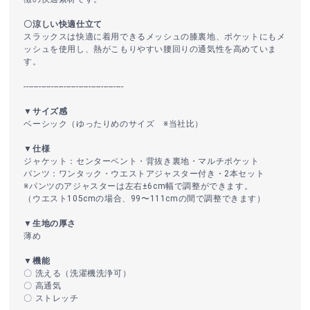
〇涼しい快適仕立て
スラックスは快適に着用できるメッシュの膝裏地、ポケットにもメ
ッシュを使用し、熱がこもりやすい腰回りの通気性を高めていま
す。
----------------------------------------
▼サイズ感
ベーシック（ゆったりめのサイズ ※当社比）
▼仕様
ジャケット：センターベント・背抜き裏地・マルチポケット
パンツ：ワンタック・ウエストアジャスター付き・2本セット
※パンツのアジャスターは左右±6cm幅で調整ができます。
（ウエスト105cmの場合、99〜111cmの間で調整できます）
▼生地の厚さ
薄め
▼機能
〇 洗える（洗濯機洗浄可）
〇 高通気
〇 ストレッチ